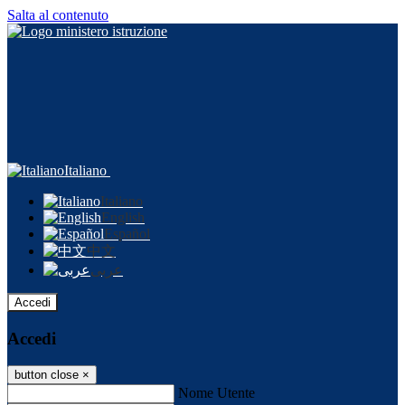
Salta al contenuto
Italiano
Italiano
English
Español
中文
عربى
Accedi
Accedi
button close
×
Nome Utente