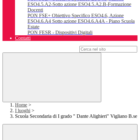
ESO4.5.A2-Sotto azione ESO4.5.A2.B-Formazione
Docenti
PON FSE+ Obiettivo Specifico ESO4.6, Azione
ESO4.6.A4 Sotto azione ESO4.6.A4A - Piano Scuola
Estate
PON FESR - Dispositivi Digitali
Contatti
Campo di ricerca per le pagine del sito
Home
>
I luoghi
>
Scuola Secondaria di I grado " Dante Alighieri" Vigliano B.se