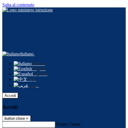
Salta al contenuto
Italiano
Italiano
English
Español
中文
عربى
Accedi
Accedi
button close
×
Nome Utente