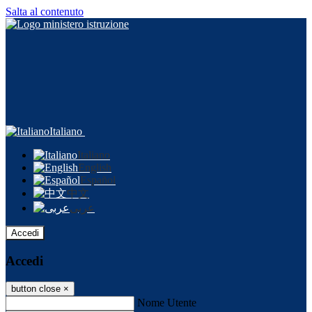
Salta al contenuto
Italiano
Italiano
English
Español
中文
عربى
Accedi
Accedi
button close
×
Nome Utente