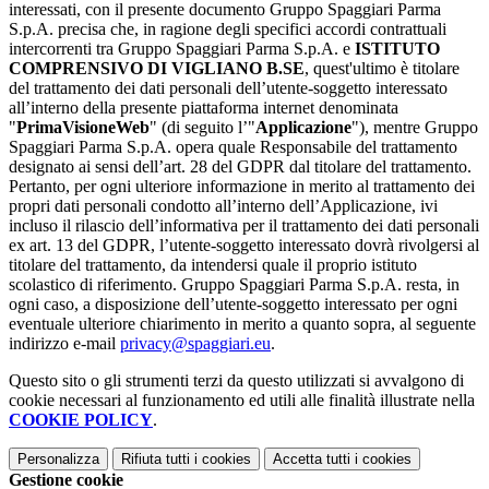
interessati, con il presente documento Gruppo Spaggiari Parma
S.p.A. precisa che, in ragione degli specifici accordi contrattuali
intercorrenti tra Gruppo Spaggiari Parma S.p.A. e
ISTITUTO
COMPRENSIVO DI VIGLIANO B.SE
, quest'ultimo è titolare
del trattamento dei dati personali dell’utente-soggetto interessato
all’interno della presente piattaforma internet denominata
"
PrimaVisioneWeb
" (di seguito l’"
Applicazione
"), mentre Gruppo
Spaggiari Parma S.p.A. opera quale Responsabile del trattamento
designato ai sensi dell’art. 28 del GDPR dal titolare del trattamento.
Pertanto, per ogni ulteriore informazione in merito al trattamento dei
propri dati personali condotto all’interno dell’Applicazione, ivi
incluso il rilascio dell’informativa per il trattamento dei dati personali
ex art. 13 del GDPR, l’utente-soggetto interessato dovrà rivolgersi al
titolare del trattamento, da intendersi quale il proprio istituto
scolastico di riferimento. Gruppo Spaggiari Parma S.p.A. resta, in
ogni caso, a disposizione dell’utente-soggetto interessato per ogni
eventuale ulteriore chiarimento in merito a quanto sopra, al seguente
indirizzo e-mail
privacy@spaggiari.eu
.
Questo sito o gli strumenti terzi da questo utilizzati si avvalgono di
cookie necessari al funzionamento ed utili alle finalità illustrate nella
COOKIE POLICY
.
Personalizza
Rifiuta tutti
i cookies
Accetta tutti
i cookies
Gestione cookie