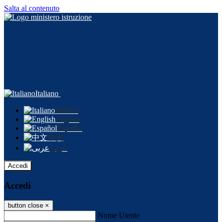
Salta al contenuto
Italiano
Italiano
English
Español
中文
عربى
Accedi
Accedi
button close
×
Nome Utente