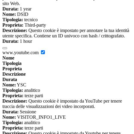
sito Web.
Durata:
1 year
Nome:
DSID
Tipologia:
tecnico
Proprieta:
Third-party
Descrizione:
Questo cookie è impostato per annotare la tua identità
utente specifica. Contiene un ID univoco con hash / crittografato.
Durata:
1 hour
www.youtube.com
Nome
Tipologia
Proprieta
Descrizione
Durata
Nome:
YSC
Tipologia:
analitico
Proprieta:
terze parti
Descrizione:
Questo cookie è impostato da YouTube per tenere
traccia delle visualizzazioni dei video incorporati.
Durata:
Sessione
Nome:
VISITOR_INFO1_LIVE
Tipologia:
analitico
Proprieta:
terze parti
Descrizione:
Questo cookie è impostato da Youtube per tenere