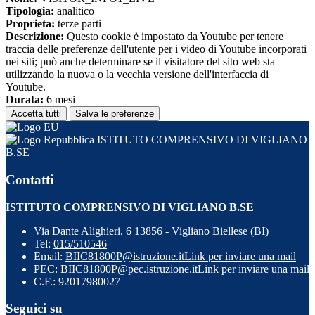
Tipologia:
analitico
Proprieta:
terze parti
Descrizione:
Questo cookie è impostato da Youtube per tenere
traccia delle preferenze dell'utente per i video di Youtube incorporati
nei siti; può anche determinare se il visitatore del sito web sta
utilizzando la nuova o la vecchia versione dell'interfaccia di
Youtube.
Durata:
6 mesi
Accetta tutti
Salva le preferenze
ISTITUTO COMPRENSIVO DI VIGLIANO
B.SE
Contatti
ISTITUTO COMPRENSIVO DI VIGLIANO B.SE
Via Dante Alighieri, 6 13856 - Vigliano Biellese (BI)
Tel:
015/510546
Email:
BIIC81800P@istruzione.it
Link per inviare una mail
PEC:
BIIC81800P@pec.istruzione.it
Link per inviare una mail
C.F.: 92017980027
Seguici su