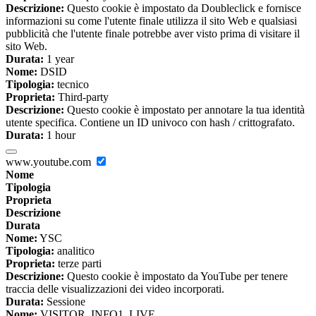
Descrizione:
Questo cookie è impostato da Doubleclick e fornisce
informazioni su come l'utente finale utilizza il sito Web e qualsiasi
pubblicità che l'utente finale potrebbe aver visto prima di visitare il
sito Web.
Durata:
1 year
Nome:
DSID
Tipologia:
tecnico
Proprieta:
Third-party
Descrizione:
Questo cookie è impostato per annotare la tua identità
utente specifica. Contiene un ID univoco con hash / crittografato.
Durata:
1 hour
www.youtube.com
Nome
Tipologia
Proprieta
Descrizione
Durata
Nome:
YSC
Tipologia:
analitico
Proprieta:
terze parti
Descrizione:
Questo cookie è impostato da YouTube per tenere
traccia delle visualizzazioni dei video incorporati.
Durata:
Sessione
Nome:
VISITOR_INFO1_LIVE