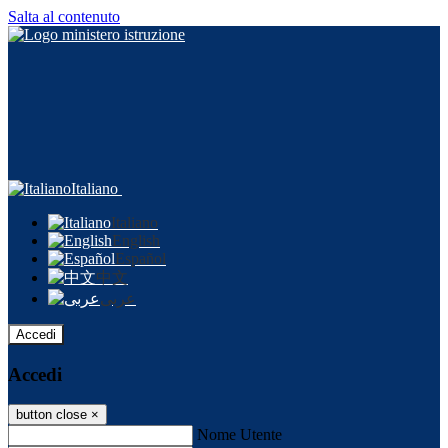
Salta al contenuto
Italiano
Italiano
English
Español
中文
عربى
Accedi
Accedi
button close
×
Nome Utente