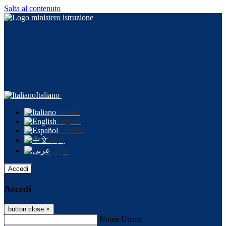
Salta al contenuto
Italiano
Italiano
English
Español
中文
عربى
Accedi
Accedi
button close
×
Nome Utente