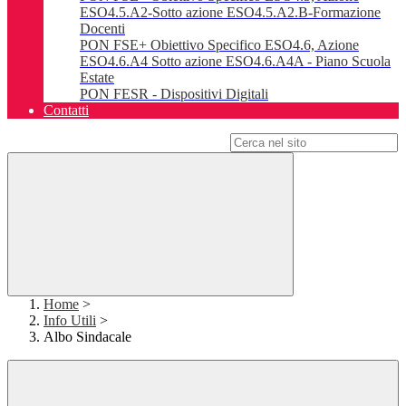
ESO4.5.A2-Sotto azione ESO4.5.A2.B-Formazione
Docenti
PON FSE+ Obiettivo Specifico ESO4.6, Azione
ESO4.6.A4 Sotto azione ESO4.6.A4A - Piano Scuola
Estate
PON FESR - Dispositivi Digitali
Contatti
Campo di ricerca per le pagine del sito
Home
>
Info Utili
>
Albo Sindacale