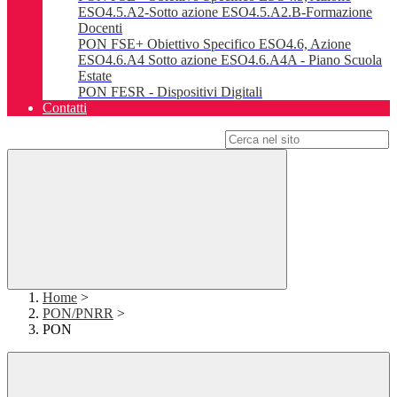
ESO4.5.A2-Sotto azione ESO4.5.A2.B-Formazione
Docenti
PON FSE+ Obiettivo Specifico ESO4.6, Azione
ESO4.6.A4 Sotto azione ESO4.6.A4A - Piano Scuola
Estate
PON FESR - Dispositivi Digitali
Contatti
Campo di ricerca per le pagine del sito
Home
>
PON/PNRR
>
PON