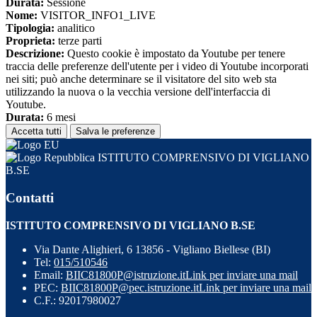
Durata:
Sessione
Nome:
VISITOR_INFO1_LIVE
Tipologia:
analitico
Proprieta:
terze parti
Descrizione:
Questo cookie è impostato da Youtube per tenere
traccia delle preferenze dell'utente per i video di Youtube incorporati
nei siti; può anche determinare se il visitatore del sito web sta
utilizzando la nuova o la vecchia versione dell'interfaccia di
Youtube.
Durata:
6 mesi
Accetta tutti
Salva le preferenze
ISTITUTO COMPRENSIVO DI VIGLIANO
B.SE
Contatti
ISTITUTO COMPRENSIVO DI VIGLIANO B.SE
Via Dante Alighieri, 6 13856 - Vigliano Biellese (BI)
Tel:
015/510546
Email:
BIIC81800P@istruzione.it
Link per inviare una mail
PEC:
BIIC81800P@pec.istruzione.it
Link per inviare una mail
C.F.: 92017980027