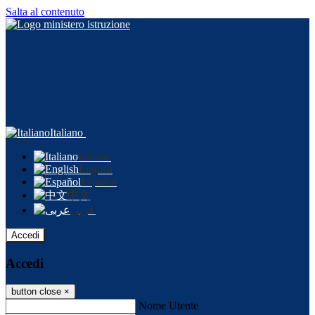
Salta al contenuto
Italiano
Italiano
English
Español
中文
عربى
Accedi
Accedi
button close
×
Nome Utente