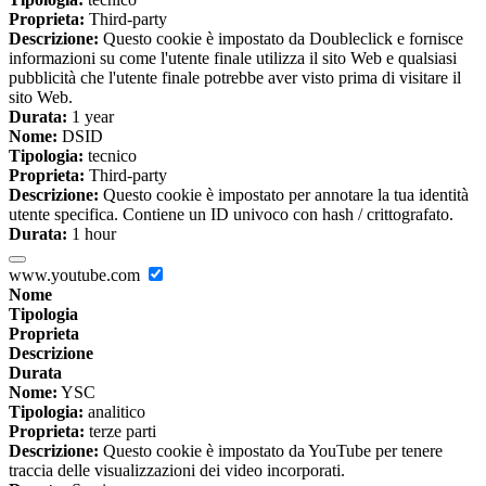
Proprieta:
Third-party
Descrizione:
Questo cookie è impostato da Doubleclick e fornisce
informazioni su come l'utente finale utilizza il sito Web e qualsiasi
pubblicità che l'utente finale potrebbe aver visto prima di visitare il
sito Web.
Durata:
1 year
Nome:
DSID
Tipologia:
tecnico
Proprieta:
Third-party
Descrizione:
Questo cookie è impostato per annotare la tua identità
utente specifica. Contiene un ID univoco con hash / crittografato.
Durata:
1 hour
www.youtube.com
Nome
Tipologia
Proprieta
Descrizione
Durata
Nome:
YSC
Tipologia:
analitico
Proprieta:
terze parti
Descrizione:
Questo cookie è impostato da YouTube per tenere
traccia delle visualizzazioni dei video incorporati.