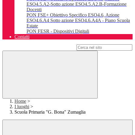
ESO4.5.A2-Sotto azione ESO4.5.A2.B-Formazione
Docenti
PON FSE+ Obiettivo Specifico ESO4.6, Azione
ESO4.6.A4 Sotto azione ESO4.6.A4A - Piano Scuola
Estate
PON FESR - Dispositivi Digitali
Contatti
Campo di ricerca per le pagine del sito
Home
>
I luoghi
>
Scuola Primaria "G. Bona" Zumaglia