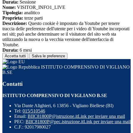
Durata:
Sessione
Nome:
VISITOR_INFO1_LIVE
Tipologia:
analitico
Proprieta:
terze parti
Descrizione:
Questo cookie è impostato da Youtube per tenere
traccia delle preferenze dell'utente per i video di Youtube incorporati
nei siti; può anche determinare se il visitatore del sito web sta
utilizzando la nuova o la vecchia versione dell'interfaccia di
Youtube.
Durata:
6 mesi
Accetta tutti
Salva le preferenze
ISTITUTO COMPRENSIVO DI VIGLIANO
B.SE
Contatti
ISTITUTO COMPRENSIVO DI VIGLIANO B.SE
Via Dante Alighieri, 6 13856 - Vigliano Biellese (BI)
Tel:
015/510546
Email:
BIIC81800P@istruzione.it
Link per inviare una mail
PEC:
BIIC81800P@pec.istruzione.it
Link per inviare una mail
C.F.: 92017980027