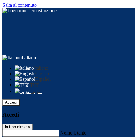
Salta al contenuto
Italiano
Italiano
English
Español
中文
عربى
Accedi
Accedi
button close
×
Nome Utente