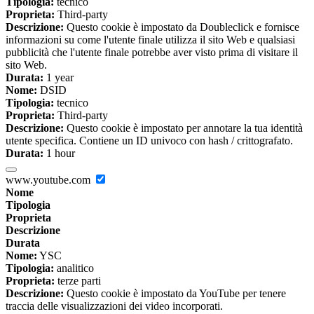
Tipologia:
tecnico
Proprieta:
Third-party
Descrizione:
Questo cookie è impostato da Doubleclick e fornisce
informazioni su come l'utente finale utilizza il sito Web e qualsiasi
pubblicità che l'utente finale potrebbe aver visto prima di visitare il
sito Web.
Durata:
1 year
Nome:
DSID
Tipologia:
tecnico
Proprieta:
Third-party
Descrizione:
Questo cookie è impostato per annotare la tua identità
utente specifica. Contiene un ID univoco con hash / crittografato.
Durata:
1 hour
www.youtube.com
Nome
Tipologia
Proprieta
Descrizione
Durata
Nome:
YSC
Tipologia:
analitico
Proprieta:
terze parti
Descrizione:
Questo cookie è impostato da YouTube per tenere
traccia delle visualizzazioni dei video incorporati.