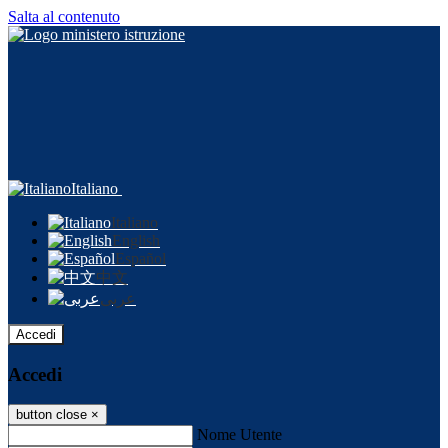
Salta al contenuto
Italiano
Italiano
English
Español
中文
عربى
Accedi
Accedi
button close
×
Nome Utente