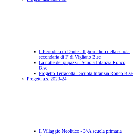
Il Periodico di Dante - Il giornalino della scuola
secondaria di I° di Vigliano B.se
La notte dei pupazzi - Scuola Infanzia Ronco
B.se
Progetto Terracotta - Scuola Infanzia Ronco B.se
Progetti a.s. 2023-24
Il Villaggio Neolitico - 3^A scuola primaria