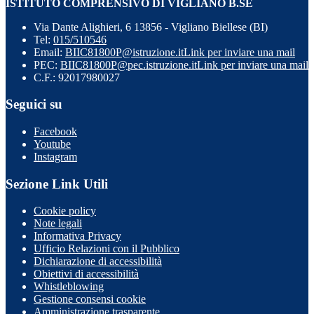
ISTITUTO COMPRENSIVO DI VIGLIANO B.SE
Via Dante Alighieri, 6 13856 - Vigliano Biellese (BI)
Tel:
015/510546
Email:
BIIC81800P@istruzione.it
Link per inviare una mail
PEC:
BIIC81800P@pec.istruzione.it
Link per inviare una mail
C.F.: 92017980027
Seguici su
Facebook
Youtube
Instagram
Sezione Link Utili
Cookie policy
Note legali
Informativa Privacy
Ufficio Relazioni con il Pubblico
Dichiarazione di accessibilità
Obiettivi di accessibilità
Whistleblowing
Gestione consensi cookie
Amministrazione trasparente