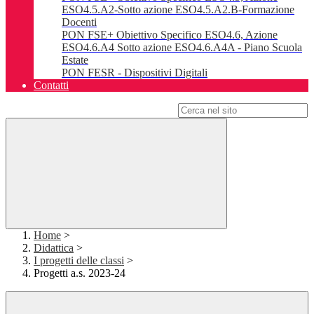
ESO4.5.A2-Sotto azione ESO4.5.A2.B-Formazione
Docenti
PON FSE+ Obiettivo Specifico ESO4.6, Azione
ESO4.6.A4 Sotto azione ESO4.6.A4A - Piano Scuola
Estate
PON FESR - Dispositivi Digitali
Contatti
Campo di ricerca per le pagine del sito
Home
>
Didattica
>
I progetti delle classi
>
Progetti a.s. 2023-24