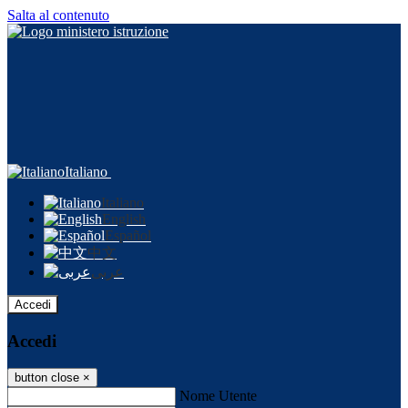
Salta al contenuto
Italiano
Italiano
English
Español
中文
عربى
Accedi
Accedi
button close
×
Nome Utente