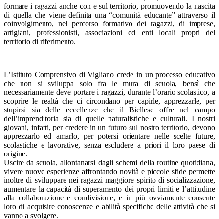
formare i ragazzi anche con e sul territorio, promuovendo la nascita
di quella che viene definita una “comunità educante” attraverso il
coinvolgimento, nel percorso formativo dei ragazzi, di imprese,
artigiani, professionisti, associazioni ed enti locali propri del
territorio di riferimento.
L’Istituto Comprensivo di Vigliano crede in un processo educativo
che non si sviluppa solo fra le mura di scuola, bensì che
necessariamente deve portare i ragazzi, durante l’orario scolastico, a
scoprire le realtà che ci circondano per capirle, apprezzarle, per
stupirsi sia delle eccellenze che il Biellese offre nel campo
dell’imprenditoria sia di quelle naturalistiche e culturali. I nostri
giovani, infatti, per credere in un futuro sul nostro territorio, devono
apprezzarlo ed amarlo, per potersi orientare nelle scelte future,
scolastiche e lavorative, senza escludere a priori il loro paese di
origine.
Uscire da scuola, allontanarsi dagli schemi della routine quotidiana,
vivere nuove esperienze affrontando novità e piccole sfide permette
inoltre di sviluppare nei ragazzi maggiore spirito di socializzazione,
aumentare la capacità di superamento dei propri limiti e l’attitudine
alla collaborazione e condivisione, e in più ovviamente consente
loro di acquisire conoscenze e abilità specifiche delle attività che si
vanno a svolgere.