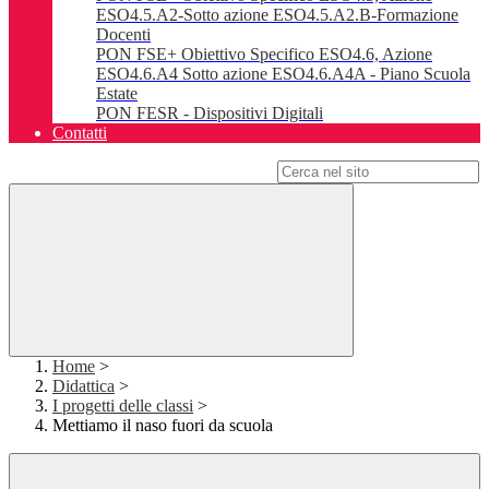
ESO4.5.A2-Sotto azione ESO4.5.A2.B-Formazione
Docenti
PON FSE+ Obiettivo Specifico ESO4.6, Azione
ESO4.6.A4 Sotto azione ESO4.6.A4A - Piano Scuola
Estate
PON FESR - Dispositivi Digitali
Contatti
Campo di ricerca per le pagine del sito
Home
>
Didattica
>
I progetti delle classi
>
Mettiamo il naso fuori da scuola