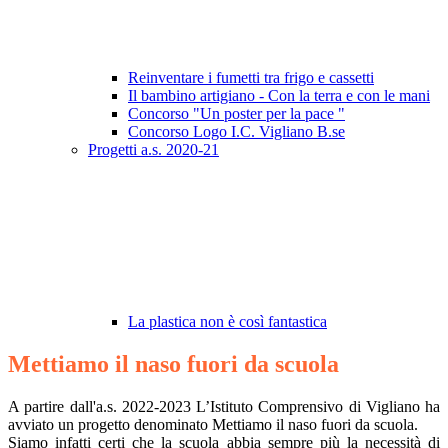
Reinventare i fumetti tra frigo e cassetti
Il bambino artigiano - Con la terra e con le mani
Concorso "Un poster per la pace "
Concorso Logo I.C. Vigliano B.se
Progetti a.s. 2020-21
La plastica non è così fantastica
Mettiamo il naso fuori da scuola
A partire dall'a.s. 2022-2023 L’Istituto Comprensivo di Vigliano ha
avviato un progetto denominato Mettiamo il naso fuori da scuola.
Siamo infatti certi che la scuola abbia sempre più la necessità di