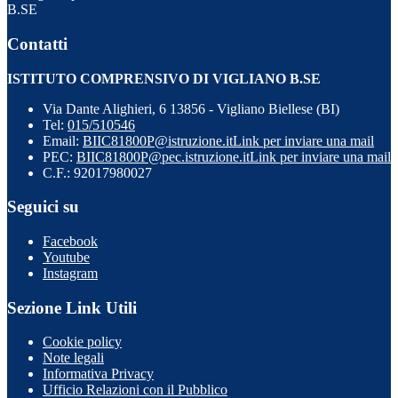
B.SE
Contatti
ISTITUTO COMPRENSIVO DI VIGLIANO B.SE
Via Dante Alighieri, 6 13856 - Vigliano Biellese (BI)
Tel:
015/510546
Email:
BIIC81800P@istruzione.it
Link per inviare una mail
PEC:
BIIC81800P@pec.istruzione.it
Link per inviare una mail
C.F.: 92017980027
Seguici su
Facebook
Youtube
Instagram
Sezione Link Utili
Cookie policy
Note legali
Informativa Privacy
Ufficio Relazioni con il Pubblico