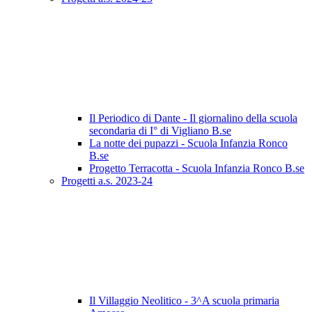
Il Periodico di Dante - Il giornalino della scuola
secondaria di I° di Vigliano B.se
La notte dei pupazzi - Scuola Infanzia Ronco
B.se
Progetto Terracotta - Scuola Infanzia Ronco B.se
Progetti a.s. 2023-24
Il Villaggio Neolitico - 3^A scuola primaria