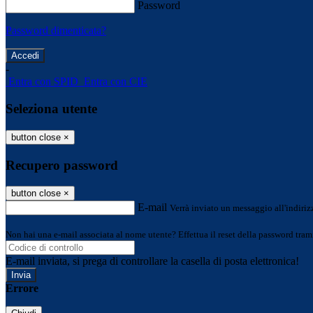
Password
Password dimenticata?
-
Entra con SPID
Entra con CIE
Seleziona utente
button close
×
Recupero password
button close
×
E-mail
Verrà inviato un messaggio all'indirizz
Non hai una e-mail associata al nome utente? Effettua il reset della password tram
E-mail inviata, si prega di controllare la casella di posta elettronica!
Errore