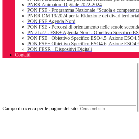
PNRR Animatore Digitale 2022-2024
PON FSE - Programma Nazionale “Scuola e competenz
PNRR DM 19/2024 per la Riduzione dei divari territoriali e
PON FSE Agenda Nord
PON FSE - Percorsi di orientamento nelle scuole seconda
PN 21/27 - FSE+ Agenda Nord - Obiettivo Specifico E
PON FSE+ Obiettivo Specifico ESO4.5, Azione ESO4.5
PON FSE+ Obiettivo Specifico ESO4.6, Azione ESO4.6.
PON FESR - Dispositivi Digitali
Contatti
Campo di ricerca per le pagine del sito