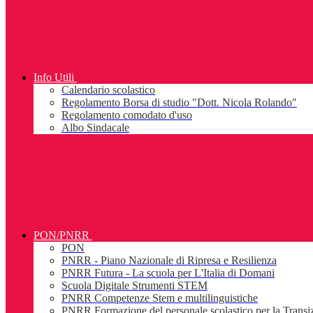
Info Utili
Calendario scolastico
Regolamento Borsa di studio "Dott. Nicola Rolando"
Regolamento comodato d'uso
Albo Sindacale
PON/PNRR
PON
PNRR - Piano Nazionale di Ripresa e Resilienza
PNRR Futura - La scuola per L'Italia di Domani
Scuola Digitale Strumenti STEM
PNRR Competenze Stem e multilinguistiche
PNRR Formazione del personale scolastico per la Transiz