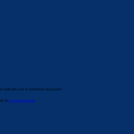
o indicato con le istruzioni necessarie.
ite la
Login Spaggiari