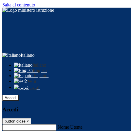
Salta al contenuto
Italiano
Italiano
English
Español
中文
عربى
Accedi
Accedi
button close
×
Nome Utente