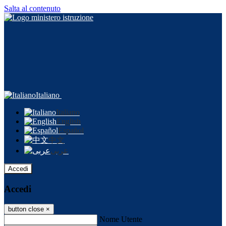
Salta al contenuto
Italiano
Italiano
English
Español
中文
عربى
Accedi
Accedi
button close
×
Nome Utente