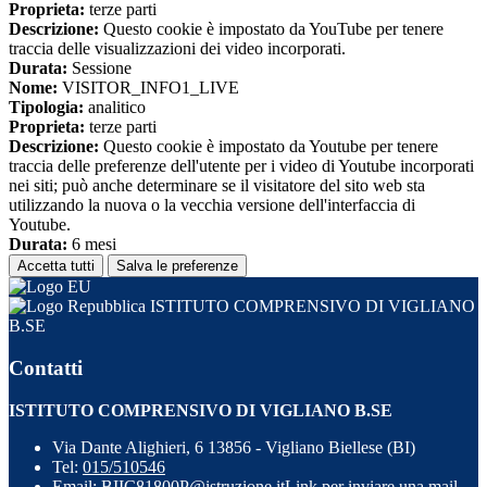
Proprieta:
terze parti
Descrizione:
Questo cookie è impostato da YouTube per tenere
traccia delle visualizzazioni dei video incorporati.
Durata:
Sessione
Nome:
VISITOR_INFO1_LIVE
Tipologia:
analitico
Proprieta:
terze parti
Descrizione:
Questo cookie è impostato da Youtube per tenere
traccia delle preferenze dell'utente per i video di Youtube incorporati
nei siti; può anche determinare se il visitatore del sito web sta
utilizzando la nuova o la vecchia versione dell'interfaccia di
Youtube.
Durata:
6 mesi
Accetta tutti
Salva le preferenze
ISTITUTO COMPRENSIVO DI VIGLIANO
B.SE
Contatti
ISTITUTO COMPRENSIVO DI VIGLIANO B.SE
Via Dante Alighieri, 6 13856 - Vigliano Biellese (BI)
Tel:
015/510546
Email:
BIIC81800P@istruzione.it
Link per inviare una mail