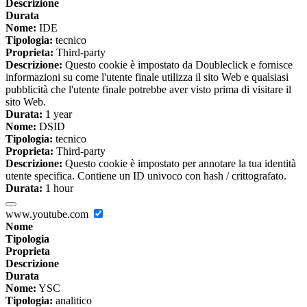
Descrizione
Durata
Nome:
IDE
Tipologia:
tecnico
Proprieta:
Third-party
Descrizione:
Questo cookie è impostato da Doubleclick e fornisce
informazioni su come l'utente finale utilizza il sito Web e qualsiasi
pubblicità che l'utente finale potrebbe aver visto prima di visitare il
sito Web.
Durata:
1 year
Nome:
DSID
Tipologia:
tecnico
Proprieta:
Third-party
Descrizione:
Questo cookie è impostato per annotare la tua identità
utente specifica. Contiene un ID univoco con hash / crittografato.
Durata:
1 hour
www.youtube.com
Nome
Tipologia
Proprieta
Descrizione
Durata
Nome:
YSC
Tipologia:
analitico