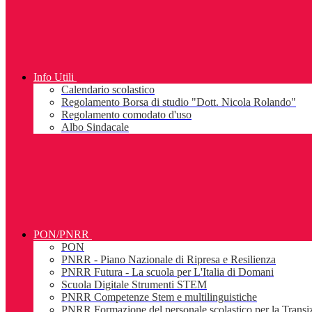
Info Utili
Calendario scolastico
Regolamento Borsa di studio "Dott. Nicola Rolando"
Regolamento comodato d'uso
Albo Sindacale
PON/PNRR
PON
PNRR - Piano Nazionale di Ripresa e Resilienza
PNRR Futura - La scuola per L'Italia di Domani
Scuola Digitale Strumenti STEM
PNRR Competenze Stem e multilinguistiche
PNRR Formazione del personale scolastico per la Transiz