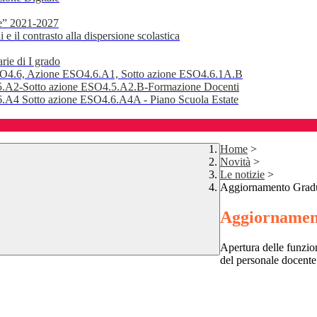
e” 2021-2027
 il contrasto alla dispersione scolastica
rie di I grado
SO4.6, Azione ESO4.6.A1, Sotto azione ESO4.6.1A.B
.A2-Sotto azione ESO4.5.A2.B-Formazione Docenti
A4 Sotto azione ESO4.6.A4A - Piano Scuola Estate
Home
>
Novità
>
Le notizie
>
Aggiornamento Gradu
Aggiornamen
Apertura delle funzio
del personale docente