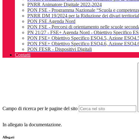
PNRR Animatore Digitale 2022-2024
PON FSE - Programma Nazionale “Scuola e competenz
PNRR DM 19/2024 per la Riduzione dei divari territoriali e
PON FSE Agenda Nord
PON FSE - Percorsi di orientamento nelle scuole seconda
PN 21/27 - FSE+ Agenda Nord - Obiettivo Specifico E
PON FSE+ Obiettivo Specifico ESO4.5, Azione ESO4.5
PON FSE+ Obiettivo Specifico ESO4.6, Azione ESO4.6.
PON FESR - Dispositivi Digitali
Contatti
Campo di ricerca per le pagine del sito
In allegato la documentazione.
Allegati