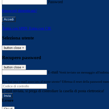
Password
Password dimenticata?
-
Entra con SPID
Entra con CIE
Seleziona utente
button close
×
Recupero password
button close
×
E-mail
Verrà inviato un messaggio all'indirizz
Non hai una e-mail associata al nome utente? Effettua il reset della password tram
E-mail inviata, si prega di controllare la casella di posta elettronica!
Errore