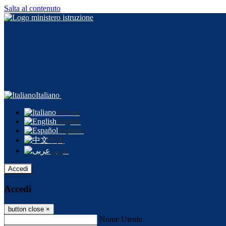
Salta al contenuto
Italiano
Italiano
English
Español
中文
عربى
Accedi
Accedi
button close
×
Nome Utente