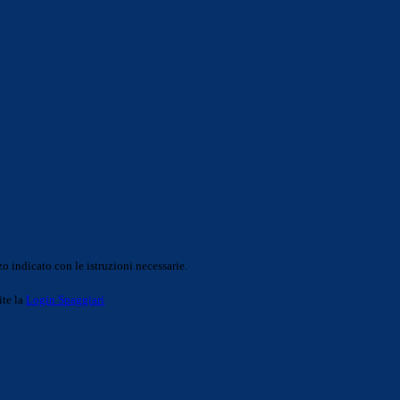
o indicato con le istruzioni necessarie.
ite la
Login Spaggiari