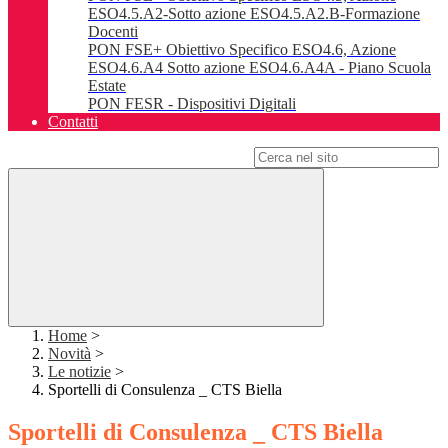
ESO4.5.A2-Sotto azione ESO4.5.A2.B-Formazione
Docenti
PON FSE+ Obiettivo Specifico ESO4.6, Azione
ESO4.6.A4 Sotto azione ESO4.6.A4A - Piano Scuola
Estate
PON FESR - Dispositivi Digitali
Contatti
Campo di ricerca per le pagine del sito
Home
>
Novità
>
Le notizie
>
Sportelli di Consulenza _ CTS Biella
Sportelli di Consulenza _ CTS Biella