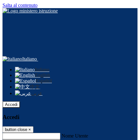
Salta al contenuto
Italiano
Italiano
English
Español
中文
عربى
Accedi
Accedi
button close
×
Nome Utente