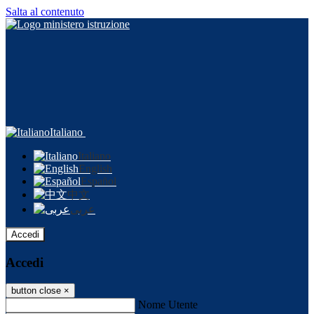
Salta al contenuto
Italiano
Italiano
English
Español
中文
عربى
Accedi
Accedi
button close
×
Nome Utente