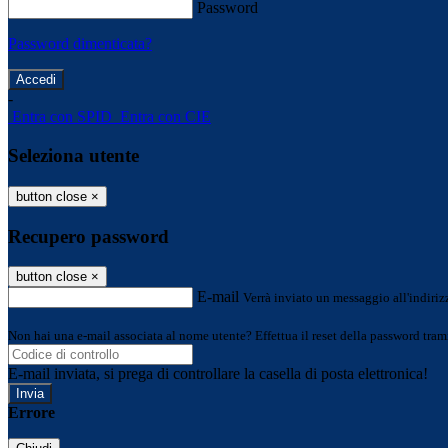
Password
Password dimenticata?
-
Entra con SPID
Entra con CIE
Seleziona utente
button close
×
Recupero password
button close
×
E-mail
Verrà inviato un messaggio all'indirizz
Non hai una e-mail associata al nome utente? Effettua il reset della password tram
E-mail inviata, si prega di controllare la casella di posta elettronica!
Errore