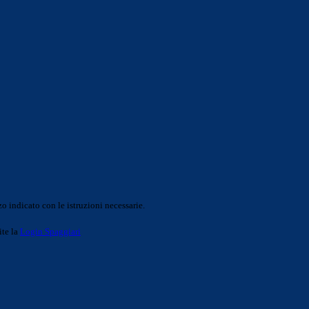
o indicato con le istruzioni necessarie.
ite la
Login Spaggiari