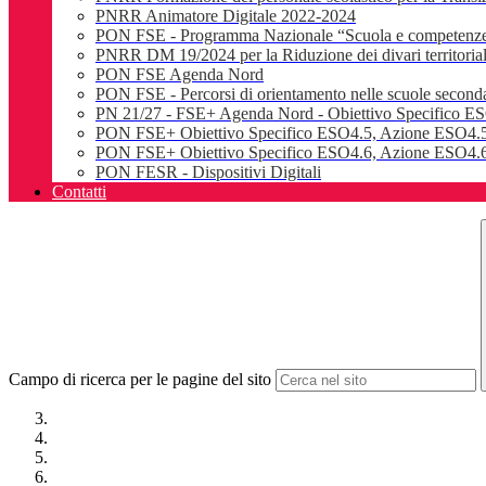
PNRR Animatore Digitale 2022-2024
PON FSE - Programma Nazionale “Scuola e competenz
PNRR DM 19/2024 per la Riduzione dei divari territoriali e
PON FSE Agenda Nord
PON FSE - Percorsi di orientamento nelle scuole seconda
PN 21/27 - FSE+ Agenda Nord - Obiettivo Specifico E
PON FSE+ Obiettivo Specifico ESO4.5, Azione ESO4.5
PON FSE+ Obiettivo Specifico ESO4.6, Azione ESO4.6.
PON FESR - Dispositivi Digitali
Contatti
Campo di ricerca per le pagine del sito