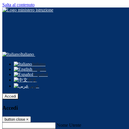
Salta al contenuto
Italiano
Italiano
English
Español
中文
عربى
Accedi
Accedi
button close
×
Nome Utente