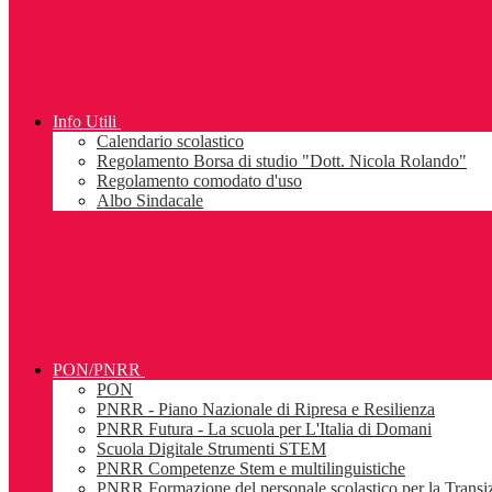
Info Utili
Calendario scolastico
Regolamento Borsa di studio "Dott. Nicola Rolando"
Regolamento comodato d'uso
Albo Sindacale
PON/PNRR
PON
PNRR - Piano Nazionale di Ripresa e Resilienza
PNRR Futura - La scuola per L'Italia di Domani
Scuola Digitale Strumenti STEM
PNRR Competenze Stem e multilinguistiche
PNRR Formazione del personale scolastico per la Transiz