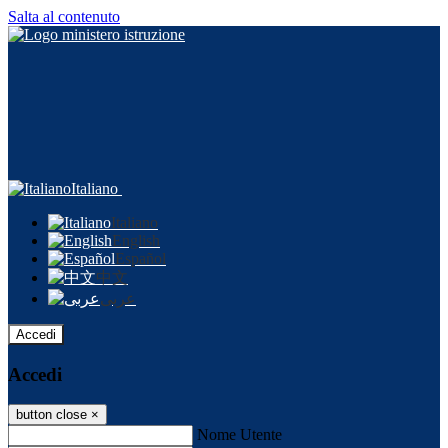
Salta al contenuto
Italiano
Italiano
English
Español
中文
عربى
Accedi
Accedi
button close
×
Nome Utente