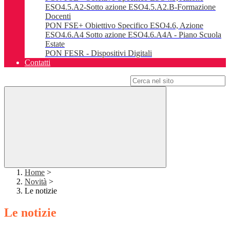
ESO4.5.A2-Sotto azione ESO4.5.A2.B-Formazione
Docenti
PON FSE+ Obiettivo Specifico ESO4.6, Azione
ESO4.6.A4 Sotto azione ESO4.6.A4A - Piano Scuola
Estate
PON FESR - Dispositivi Digitali
Contatti
Campo di ricerca per le pagine del sito
Home
>
Novità
>
Le notizie
Le notizie