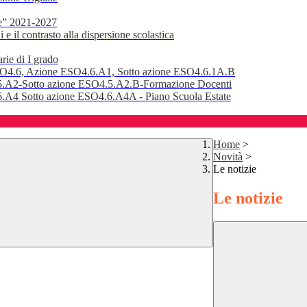
e” 2021-2027
 il contrasto alla dispersione scolastica
rie di I grado
SO4.6, Azione ESO4.6.A1, Sotto azione ESO4.6.1A.B
.A2-Sotto azione ESO4.5.A2.B-Formazione Docenti
A4 Sotto azione ESO4.6.A4A - Piano Scuola Estate
Home
>
Novità
>
Le notizie
Le notizie