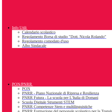
Info Utili
Calendario scolastico
Regolamento Borsa di studio "Dott. Nicola Rolando"
Regolamento comodato d'uso
Albo Sindacale
PON/PNRR
PON
PNRR - Piano Nazionale di Ripresa e Resilienza
PNRR Futura - La scuola per L'Italia di Domani
Scuola Digitale Strumenti STEM
PNRR Competenze Stem e multilinguistiche
PNRR Formazione del personale scolastico per la Transiz