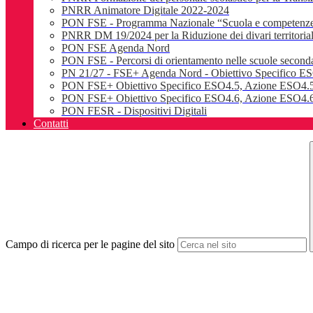
PNRR Animatore Digitale 2022-2024
PON FSE - Programma Nazionale “Scuola e competenz
PNRR DM 19/2024 per la Riduzione dei divari territoriali e
PON FSE Agenda Nord
PON FSE - Percorsi di orientamento nelle scuole seconda
PN 21/27 - FSE+ Agenda Nord - Obiettivo Specifico E
PON FSE+ Obiettivo Specifico ESO4.5, Azione ESO4.5
PON FSE+ Obiettivo Specifico ESO4.6, Azione ESO4.6.
PON FESR - Dispositivi Digitali
Contatti
Campo di ricerca per le pagine del sito