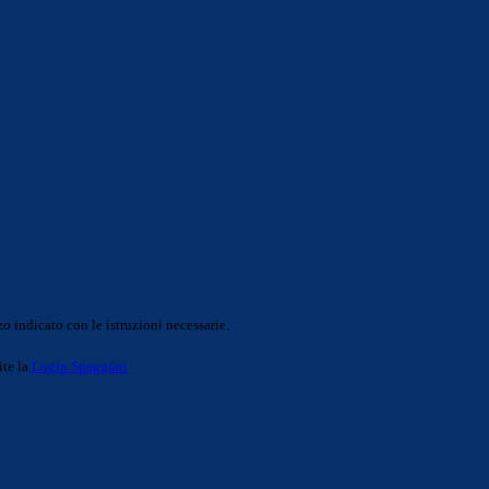
o indicato con le istruzioni necessarie.
ite la
Login Spaggiari