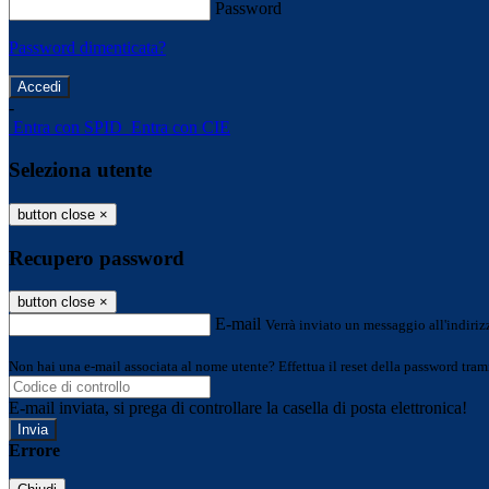
Password
Password dimenticata?
-
Entra con SPID
Entra con CIE
Seleziona utente
button close
×
Recupero password
button close
×
E-mail
Verrà inviato un messaggio all'indirizz
Non hai una e-mail associata al nome utente? Effettua il reset della password tram
E-mail inviata, si prega di controllare la casella di posta elettronica!
Errore