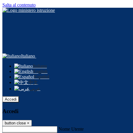
Salta al contenuto
Italiano
Italiano
English
Español
中文
عربى
Accedi
Accedi
button close
×
Nome Utente