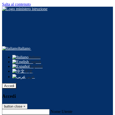
Salta al contenuto
Italiano
Italiano
English
Español
中文
عربى
Accedi
Accedi
button close
×
Nome Utente