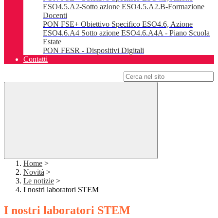
ESO4.5.A2-Sotto azione ESO4.5.A2.B-Formazione
Docenti
PON FSE+ Obiettivo Specifico ESO4.6, Azione
ESO4.6.A4 Sotto azione ESO4.6.A4A - Piano Scuola
Estate
PON FESR - Dispositivi Digitali
Contatti
Campo di ricerca per le pagine del sito
Home
>
Novità
>
Le notizie
>
I nostri laboratori STEM
I nostri laboratori STEM