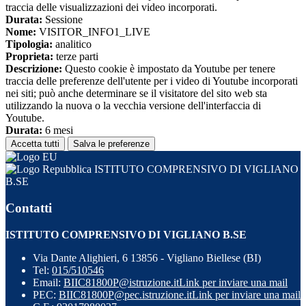
traccia delle visualizzazioni dei video incorporati.
Durata:
Sessione
Nome:
VISITOR_INFO1_LIVE
Tipologia:
analitico
Proprieta:
terze parti
Descrizione:
Questo cookie è impostato da Youtube per tenere
traccia delle preferenze dell'utente per i video di Youtube incorporati
nei siti; può anche determinare se il visitatore del sito web sta
utilizzando la nuova o la vecchia versione dell'interfaccia di
Youtube.
Durata:
6 mesi
Accetta tutti
Salva le preferenze
ISTITUTO COMPRENSIVO DI VIGLIANO
B.SE
Contatti
ISTITUTO COMPRENSIVO DI VIGLIANO B.SE
Via Dante Alighieri, 6 13856 - Vigliano Biellese (BI)
Tel:
015/510546
Email:
BIIC81800P@istruzione.it
Link per inviare una mail
PEC:
BIIC81800P@pec.istruzione.it
Link per inviare una mail