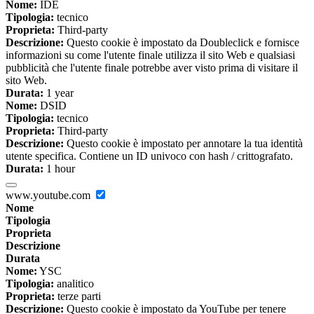
Nome:
IDE
Tipologia:
tecnico
Proprieta:
Third-party
Descrizione:
Questo cookie è impostato da Doubleclick e fornisce
informazioni su come l'utente finale utilizza il sito Web e qualsiasi
pubblicità che l'utente finale potrebbe aver visto prima di visitare il
sito Web.
Durata:
1 year
Nome:
DSID
Tipologia:
tecnico
Proprieta:
Third-party
Descrizione:
Questo cookie è impostato per annotare la tua identità
utente specifica. Contiene un ID univoco con hash / crittografato.
Durata:
1 hour
www.youtube.com
Nome
Tipologia
Proprieta
Descrizione
Durata
Nome:
YSC
Tipologia:
analitico
Proprieta:
terze parti
Descrizione:
Questo cookie è impostato da YouTube per tenere