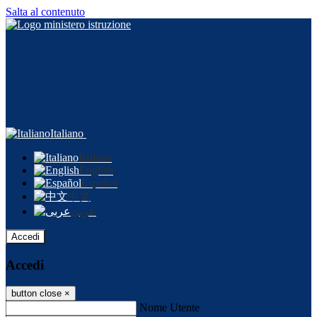
Salta al contenuto
Italiano
Italiano
English
Español
中文
عربى
Accedi
Accedi
button close
×
Nome Utente