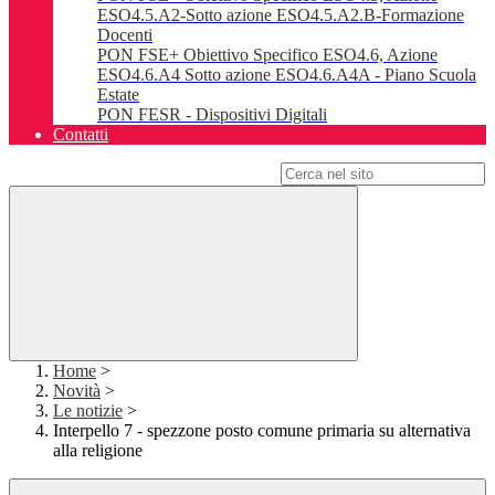
ESO4.5.A2-Sotto azione ESO4.5.A2.B-Formazione
Docenti
PON FSE+ Obiettivo Specifico ESO4.6, Azione
ESO4.6.A4 Sotto azione ESO4.6.A4A - Piano Scuola
Estate
PON FESR - Dispositivi Digitali
Contatti
Campo di ricerca per le pagine del sito
Home
>
Novità
>
Le notizie
>
Interpello 7 - spezzone posto comune primaria su alternativa
alla religione