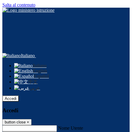
Salta al contenuto
Italiano
Italiano
English
Español
中文
عربى
Accedi
Accedi
button close
×
Nome Utente