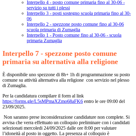
Interpello 4 - posto comune primaria fino al 30-06 -
servizio su tutti i plessi
Interpello 3 - posti sostegno scuola primaria fino al 30-
06
Interpello 2 - spezzone posto comune fino al 30-06
scuola primaria di Zumaglia
Interpello 1 - Posto comune fino al 30-06 - scuola
primaria Zumaglia
Interpello 7 - spezzone posto comune
primaria su alternativa alla religione
È disponibile uno spezzone di 8h+ 1h di programmazione su posto
comune su attività alternativa alla religione con servizio nel plesso
di Zumaglia.
Per la candidatura compilare il form al link
https://forms.gle/L5sMPmaXZmo68aFK6
entro le ore 09:00 del
23/09/2025.
Non saranno prese inconsiderazione candidature non complete. Si
avvisa che verra effettuato un colloquio preliminare con i candidati
selezionati mercoledi 24/09/2025 dalle ore 8:00 per valutare
l’idoneità al posto in oggetto. La presenza al colloquio è