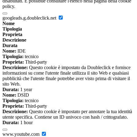
disabilitati. È possibile consultare l'elenco nella pagina della cookie
policy.
googleads.g.doubleclick.net
Nome
Tipologia
Proprieta
Descrizione
Durata
Nome:
IDE
Tipologia:
tecnico
Proprieta:
Third-party
Descrizione:
Questo cookie è impostato da Doubleclick e fornisce
informazioni su come l'utente finale utilizza il sito Web e qualsiasi
pubblicità che l'utente finale potrebbe aver visto prima di visitare il
sito Web.
Durata:
1 year
Nome:
DSID
Tipologia:
tecnico
Proprieta:
Third-party
Descrizione:
Questo cookie è impostato per annotare la tua identità
utente specifica. Contiene un ID univoco con hash / crittografato.
Durata:
1 hour
www.youtube.com