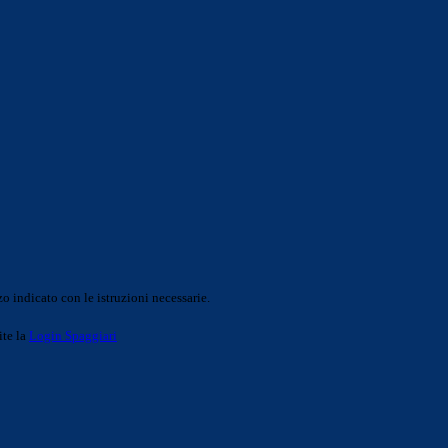
o indicato con le istruzioni necessarie.
ite la
Login Spaggiari