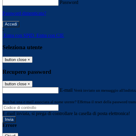
Password
Password dimenticata?
-
Entra con SPID
Entra con CIE
Seleziona utente
button close
×
Recupero password
button close
×
E-mail
Verrà inviato un messaggio all'indirizz
Non hai una e-mail associata al nome utente? Effettua il reset della password tram
E-mail inviata, si prega di controllare la casella di posta elettronica!
Errore