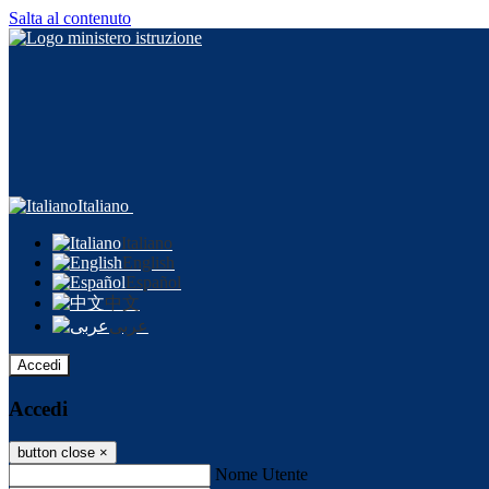
Salta al contenuto
Italiano
Italiano
English
Español
中文
عربى
Accedi
Accedi
button close
×
Nome Utente