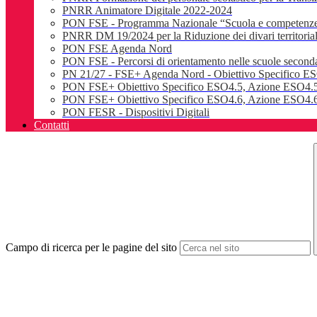
PNRR Animatore Digitale 2022-2024
PON FSE - Programma Nazionale “Scuola e competenz
PNRR DM 19/2024 per la Riduzione dei divari territoriali e
PON FSE Agenda Nord
PON FSE - Percorsi di orientamento nelle scuole seconda
PN 21/27 - FSE+ Agenda Nord - Obiettivo Specifico E
PON FSE+ Obiettivo Specifico ESO4.5, Azione ESO4.5
PON FSE+ Obiettivo Specifico ESO4.6, Azione ESO4.6.
PON FESR - Dispositivi Digitali
Contatti
Campo di ricerca per le pagine del sito