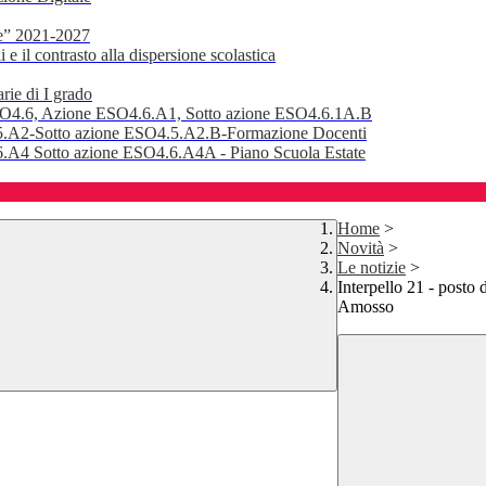
e” 2021-2027
 il contrasto alla dispersione scolastica
rie di I grado
SO4.6, Azione ESO4.6.A1, Sotto azione ESO4.6.1A.B
.A2-Sotto azione ESO4.5.A2.B-Formazione Docenti
A4 Sotto azione ESO4.6.A4A - Piano Scuola Estate
Home
>
Novità
>
Le notizie
>
Interpello 21 - posto d
Amosso