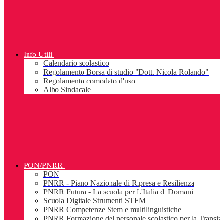
Info Utili
Calendario scolastico
Regolamento Borsa di studio "Dott. Nicola Rolando"
Regolamento comodato d'uso
Albo Sindacale
PON/PNRR
PON
PNRR - Piano Nazionale di Ripresa e Resilienza
PNRR Futura - La scuola per L'Italia di Domani
Scuola Digitale Strumenti STEM
PNRR Competenze Stem e multilinguistiche
PNRR Formazione del personale scolastico per la Transiz