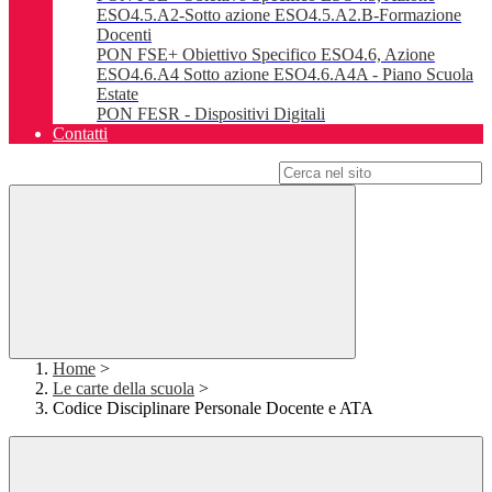
ESO4.5.A2-Sotto azione ESO4.5.A2.B-Formazione
Docenti
PON FSE+ Obiettivo Specifico ESO4.6, Azione
ESO4.6.A4 Sotto azione ESO4.6.A4A - Piano Scuola
Estate
PON FESR - Dispositivi Digitali
Contatti
Campo di ricerca per le pagine del sito
Home
>
Le carte della scuola
>
Codice Disciplinare Personale Docente e ATA