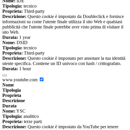
Nome:
IDE
Tipologia:
tecnico
Proprieta:
Third-party
Descrizione:
Questo cookie è impostato da Doubleclick e fornisce
informazioni su come l'utente finale utilizza il sito Web e qualsiasi
pubblicità che l'utente finale potrebbe aver visto prima di visitare il
sito Web.
Durata:
1 year
Nome:
DSID
Tipologia:
tecnico
Proprieta:
Third-party
Descrizione:
Questo cookie è impostato per annotare la tua identità
utente specifica. Contiene un ID univoco con hash / crittografato.
Durata:
1 hour
www.youtube.com
Nome
Tipologia
Proprieta
Descrizione
Durata
Nome:
YSC
Tipologia:
analitico
Proprieta:
terze parti
Descrizione:
Questo cookie è impostato da YouTube per tenere