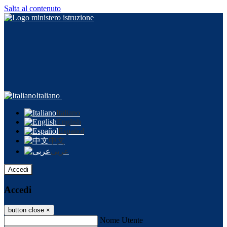
Salta al contenuto
Italiano
Italiano
English
Español
中文
عربى
Accedi
Accedi
button close
×
Nome Utente