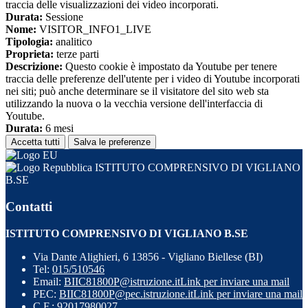
traccia delle visualizzazioni dei video incorporati.
Durata:
Sessione
Nome:
VISITOR_INFO1_LIVE
Tipologia:
analitico
Proprieta:
terze parti
Descrizione:
Questo cookie è impostato da Youtube per tenere
traccia delle preferenze dell'utente per i video di Youtube incorporati
nei siti; può anche determinare se il visitatore del sito web sta
utilizzando la nuova o la vecchia versione dell'interfaccia di
Youtube.
Durata:
6 mesi
Accetta tutti
Salva le preferenze
ISTITUTO COMPRENSIVO DI VIGLIANO
B.SE
Contatti
ISTITUTO COMPRENSIVO DI VIGLIANO B.SE
Via Dante Alighieri, 6 13856 - Vigliano Biellese (BI)
Tel:
015/510546
Email:
BIIC81800P@istruzione.it
Link per inviare una mail
PEC:
BIIC81800P@pec.istruzione.it
Link per inviare una mail
C.F.: 92017980027