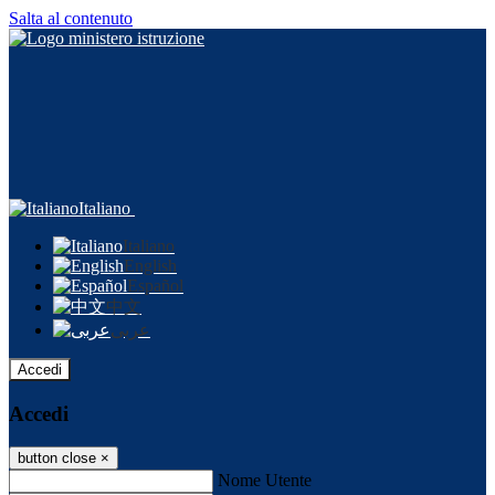
Salta al contenuto
Italiano
Italiano
English
Español
中文
عربى
Accedi
Accedi
button close
×
Nome Utente