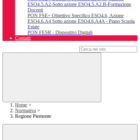
ESO4.5.A2-Sotto azione ESO4.5.A2.B-Formazione
Docenti
PON FSE+ Obiettivo Specifico ESO4.6, Azione
ESO4.6.A4 Sotto azione ESO4.6.A4A - Piano Scuola
Estate
PON FESR - Dispositivi Digitali
Contatti
Campo di ricerca per le pagine del sito
Home
>
Normativa
>
Regione Piemonte