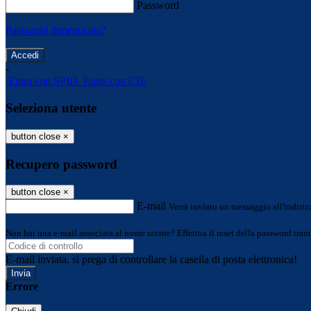
Password
Password dimenticata?
-
Entra con SPID
Entra con CIE
Seleziona utente
button close
×
Recupero password
button close
×
E-mail
Verrà inviato un messaggio all'indirizz
Non hai una e-mail associata al nome utente? Effettua il reset della password tram
E-mail inviata, si prega di controllare la casella di posta elettronica!
Errore