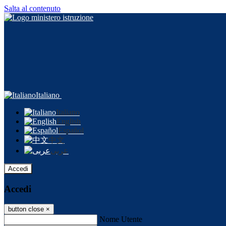
Salta al contenuto
Italiano
Italiano
English
Español
中文
عربى
Accedi
Accedi
button close
×
Nome Utente