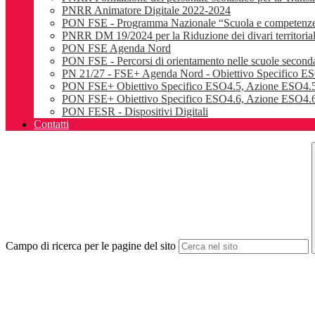
PNRR Animatore Digitale 2022-2024
PON FSE - Programma Nazionale “Scuola e competenz
PNRR DM 19/2024 per la Riduzione dei divari territoriali e
PON FSE Agenda Nord
PON FSE - Percorsi di orientamento nelle scuole seconda
PN 21/27 - FSE+ Agenda Nord - Obiettivo Specifico E
PON FSE+ Obiettivo Specifico ESO4.5, Azione ESO4.5
PON FSE+ Obiettivo Specifico ESO4.6, Azione ESO4.6.
PON FESR - Dispositivi Digitali
Contatti
Campo di ricerca per le pagine del sito