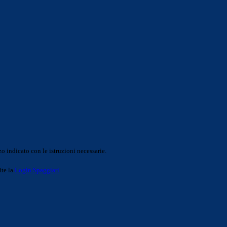
o indicato con le istruzioni necessarie.
ite la
Login Spaggiari