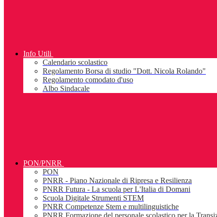
Info Utili
Calendario scolastico
Regolamento Borsa di studio "Dott. Nicola Rolando"
Regolamento comodato d'uso
Albo Sindacale
PON/PNRR
PON
PNRR - Piano Nazionale di Ripresa e Resilienza
PNRR Futura - La scuola per L'Italia di Domani
Scuola Digitale Strumenti STEM
PNRR Competenze Stem e multilinguistiche
PNRR Formazione del personale scolastico per la Transiz