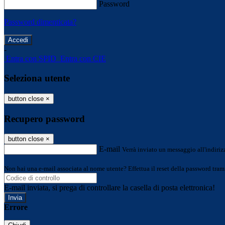
Password
Password dimenticata?
-
Entra con SPID
Entra con CIE
Seleziona utente
button close
×
Recupero password
button close
×
E-mail
Verrà inviato un messaggio all'indirizz
Non hai una e-mail associata al nome utente? Effettua il reset della password tram
E-mail inviata, si prega di controllare la casella di posta elettronica!
Errore