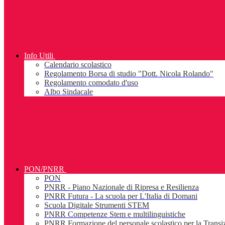
Info Utili
Calendario scolastico
Regolamento Borsa di studio "Dott. Nicola Rolando"
Regolamento comodato d'uso
Albo Sindacale
PON/PNRR
PON
PNRR - Piano Nazionale di Ripresa e Resilienza
PNRR Futura - La scuola per L'Italia di Domani
Scuola Digitale Strumenti STEM
PNRR Competenze Stem e multilinguistiche
PNRR Formazione del personale scolastico per la Transiz