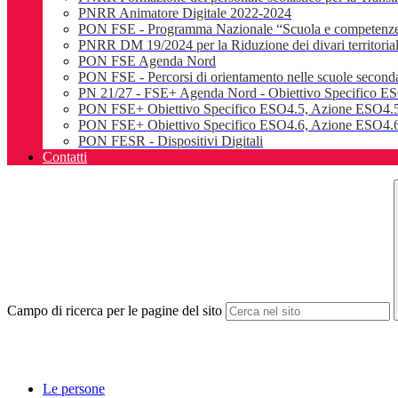
PNRR Animatore Digitale 2022-2024
PON FSE - Programma Nazionale “Scuola e competenz
PNRR DM 19/2024 per la Riduzione dei divari territoriali e
PON FSE Agenda Nord
PON FSE - Percorsi di orientamento nelle scuole seconda
PN 21/27 - FSE+ Agenda Nord - Obiettivo Specifico E
PON FSE+ Obiettivo Specifico ESO4.5, Azione ESO4.5
PON FSE+ Obiettivo Specifico ESO4.6, Azione ESO4.6.
PON FESR - Dispositivi Digitali
Contatti
Campo di ricerca per le pagine del sito
Le persone