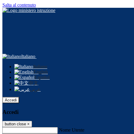
Salta al contenuto
Italiano
Italiano
English
Español
中文
عربى
Accedi
Accedi
button close
×
Nome Utente