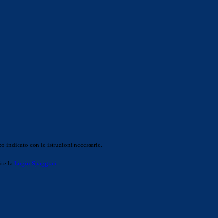
o indicato con le istruzioni necessarie.
ite la
Login Spaggiari