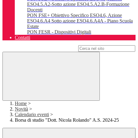
ESO4.5.A2-Sotto azione ESO4.5.A2.B-Formazione
Docenti
PON FSE+ Obiettivo Specifico ESO4.6, Azione
ESO4.6.A4 Sotto azione ESO4.6.A4A - Piano Scuola
Estate
PON FESR - Dispositivi Digitali
Contatti
Campo di ricerca per le pagine del sito
Home
>
Novità
>
Calendario eventi
>
Borsa di studio "Dott. Nicola Rolando" A.S. 2024-25