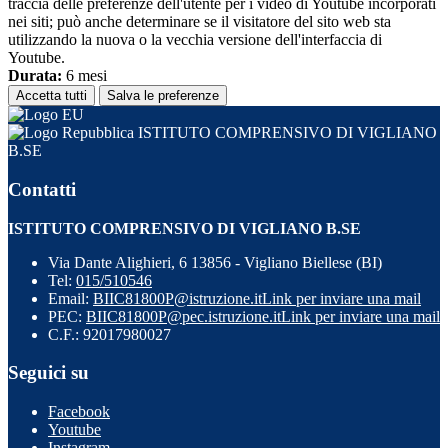
traccia delle preferenze dell'utente per i video di Youtube incorporati
nei siti; può anche determinare se il visitatore del sito web sta
utilizzando la nuova o la vecchia versione dell'interfaccia di
Youtube.
Durata:
6 mesi
Accetta tutti
Salva le preferenze
ISTITUTO COMPRENSIVO DI VIGLIANO
B.SE
Contatti
ISTITUTO COMPRENSIVO DI VIGLIANO B.SE
Via Dante Alighieri, 6 13856 - Vigliano Biellese (BI)
Tel:
015/510546
Email:
BIIC81800P@istruzione.it
Link per inviare una mail
PEC:
BIIC81800P@pec.istruzione.it
Link per inviare una mail
C.F.: 92017980027
Seguici su
Facebook
Youtube
Instagram