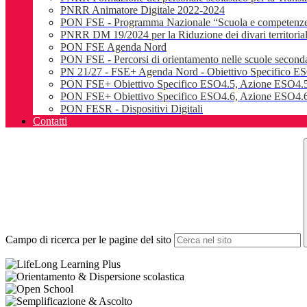
PNRR Animatore Digitale 2022-2024
PON FSE - Programma Nazionale “Scuola e competenz
PNRR DM 19/2024 per la Riduzione dei divari territoriali e
PON FSE Agenda Nord
PON FSE - Percorsi di orientamento nelle scuole seconda
PN 21/27 - FSE+ Agenda Nord - Obiettivo Specifico E
PON FSE+ Obiettivo Specifico ESO4.5, Azione ESO4.5
PON FSE+ Obiettivo Specifico ESO4.6, Azione ESO4.6.
PON FESR - Dispositivi Digitali
Contatti
Campo di ricerca per le pagine del sito