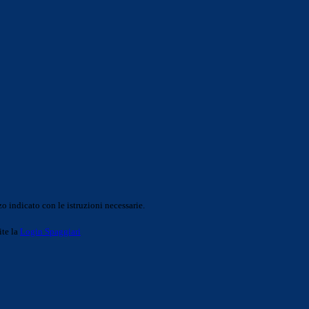
o indicato con le istruzioni necessarie.
ite la
Login Spaggiari