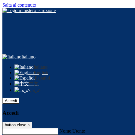
Salta al contenuto
Italiano
Italiano
English
Español
中文
عربى
Accedi
Accedi
button close
×
Nome Utente