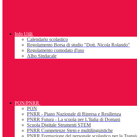
Info Utili
Calendario scolastico
Regolamento Borsa di studio "Dott. Nicola Rolando"
Regolamento comodato d'uso
Albo Sindacale
PON/PNRR
PON
PNRR - Piano Nazionale di Ripresa e Resilienza
PNRR Futura - La scuola per L'Italia di Domani
Scuola Digitale Strumenti STEM
PNRR Competenze Stem e multilinguistiche
PNRR Formazione del personale scolastico per la Transiz