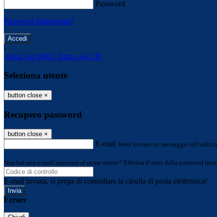
Password
Password dimenticata?
-
Entra con SPID
Entra con CIE
Seleziona utente
button close
×
Recupero password
button close
×
E-mail
Verrà inviato un messaggio all'indirizz
Non hai una e-mail associata al nome utente? Effettua il reset della password tram
E-mail inviata, si prega di controllare la casella di posta elettronica!
Errore