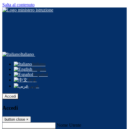
Salta al contenuto
Italiano
Italiano
English
Español
中文
عربى
Accedi
Accedi
button close
×
Nome Utente