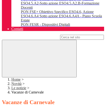
ESO4.5.A2-Sotto azione ESO4.5.A2.B-Formazione
Docenti
PON FSE+ Obiettivo Specifico ESO4.6, Azione
ESO4.6.A4 Sotto azione ESO4.6.A4A - Piano Scuola
Estate
PON FESR - Dispositivi Digitali
Contatti
Campo di ricerca per le pagine del sito
Home
>
Novità
>
Le notizie
>
Vacanze di Carnevale
Vacanze di Carnevale