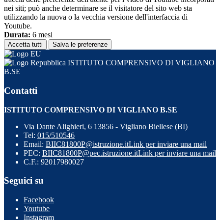
nei siti; può anche determinare se il visitatore del sito web sta
utilizzando la nuova o la vecchia versione dell'interfaccia di
Youtube.
Durata:
6 mesi
Accetta tutti
Salva le preferenze
ISTITUTO COMPRENSIVO DI VIGLIANO
B.SE
Contatti
ISTITUTO COMPRENSIVO DI VIGLIANO B.SE
Via Dante Alighieri, 6 13856 - Vigliano Biellese (BI)
Tel:
015/510546
Email:
BIIC81800P@istruzione.it
Link per inviare una mail
PEC:
BIIC81800P@pec.istruzione.it
Link per inviare una mail
C.F.: 92017980027
Seguici su
Facebook
Youtube
Instagram