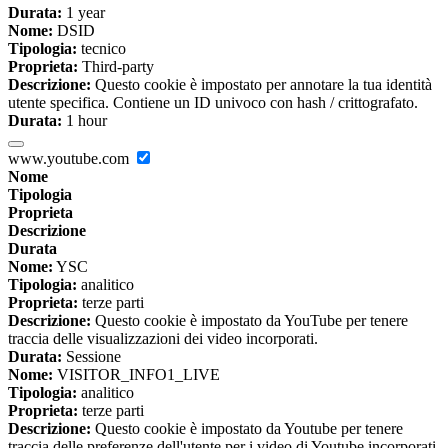
Durata:
1 year
Nome:
DSID
Tipologia:
tecnico
Proprieta:
Third-party
Descrizione:
Questo cookie è impostato per annotare la tua identità
utente specifica. Contiene un ID univoco con hash / crittografato.
Durata:
1 hour
www.youtube.com
Nome
Tipologia
Proprieta
Descrizione
Durata
Nome:
YSC
Tipologia:
analitico
Proprieta:
terze parti
Descrizione:
Questo cookie è impostato da YouTube per tenere
traccia delle visualizzazioni dei video incorporati.
Durata:
Sessione
Nome:
VISITOR_INFO1_LIVE
Tipologia:
analitico
Proprieta:
terze parti
Descrizione:
Questo cookie è impostato da Youtube per tenere
traccia delle preferenze dell'utente per i video di Youtube incorporati