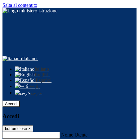
Salta al contenuto
Italiano
Italiano
English
Español
中文
عربى
Accedi
Accedi
button close
×
Nome Utente