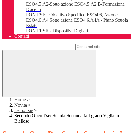
ESO4.5.A2-Sotto azione ESO4.5.A2.B-Formazione
Docenti
PON FSE+ Obiettivo Specifico ESO4.6, Azione
ESO4.6.A4 Sotto azione ESO4.6.A4A - Piano Scuola
Estate
PON FESR - Dispositivi Digitali
Contatti
Campo di ricerca per le pagine del sito
Home
>
Novità
>
Le notizie
>
Secondo Open Day Scuola Secondaria I grado Vigliano
Biellese