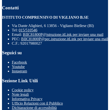
Contatti
ISTITUTO COMPRENSIVO DI VIGLIANO B.SE
Via Dante Alighieri, 6 13856 - Vigliano Biellese (BI)
Tel:
015/510546
Email:
BIIC81800P@istruzione.it
Link per inviare una mail
PEC:
BIIC81800P@pec.istruzione.it
Link per inviare una mail
C.F.: 92017980027
Seguici su
Facebook
Youtube
Instagram
Sezione Link Utili
Cookie policy
Note legali
Informativa Privacy
Ufficio Relazioni con il Pubblico
Dichiarazione di accessibilità