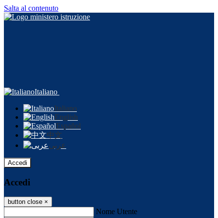
Salta al contenuto
Italiano
Italiano
English
Español
中文
عربى
Accedi
Accedi
button close
×
Nome Utente