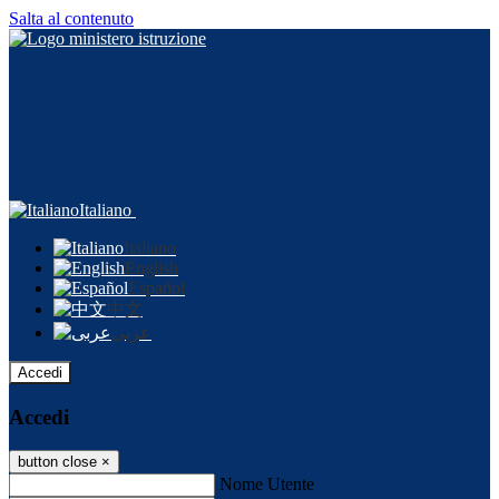
Salta al contenuto
Italiano
Italiano
English
Español
中文
عربى
Accedi
Accedi
button close
×
Nome Utente