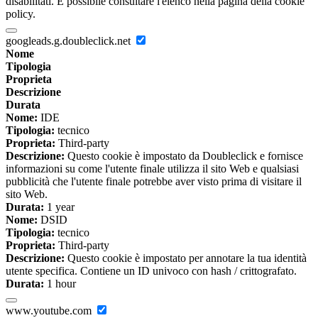
disabilitati. È possibile consultare l'elenco nella pagina della cookie
policy.
googleads.g.doubleclick.net
Nome
Tipologia
Proprieta
Descrizione
Durata
Nome:
IDE
Tipologia:
tecnico
Proprieta:
Third-party
Descrizione:
Questo cookie è impostato da Doubleclick e fornisce
informazioni su come l'utente finale utilizza il sito Web e qualsiasi
pubblicità che l'utente finale potrebbe aver visto prima di visitare il
sito Web.
Durata:
1 year
Nome:
DSID
Tipologia:
tecnico
Proprieta:
Third-party
Descrizione:
Questo cookie è impostato per annotare la tua identità
utente specifica. Contiene un ID univoco con hash / crittografato.
Durata:
1 hour
www.youtube.com