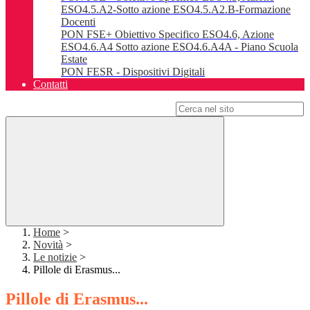
ESO4.5.A2-Sotto azione ESO4.5.A2.B-Formazione
Docenti
PON FSE+ Obiettivo Specifico ESO4.6, Azione
ESO4.6.A4 Sotto azione ESO4.6.A4A - Piano Scuola
Estate
PON FESR - Dispositivi Digitali
Contatti
Campo di ricerca per le pagine del sito
Home
>
Novità
>
Le notizie
>
Pillole di Erasmus...
Pillole di Erasmus...