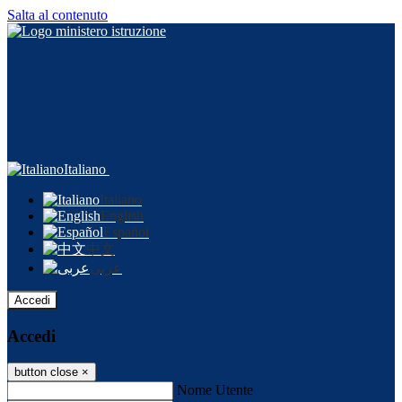
Salta al contenuto
Italiano
Italiano
English
Español
中文
عربى
Accedi
Accedi
button close
×
Nome Utente