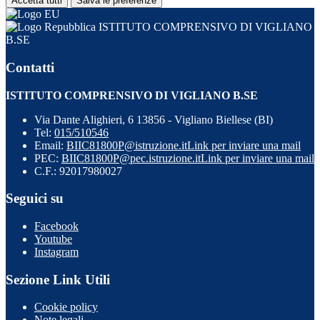
Accetta tutti
Salva le preferenze
ISTITUTO COMPRENSIVO DI VIGLIANO
B.SE
Contatti
ISTITUTO COMPRENSIVO DI VIGLIANO B.SE
Via Dante Alighieri, 6 13856 - Vigliano Biellese (BI)
Tel:
015/510546
Email:
BIIC81800P@istruzione.it
Link per inviare una mail
PEC:
BIIC81800P@pec.istruzione.it
Link per inviare una mail
C.F.: 92017980027
Seguici su
Facebook
Youtube
Instagram
Sezione Link Utili
Cookie policy
Note legali