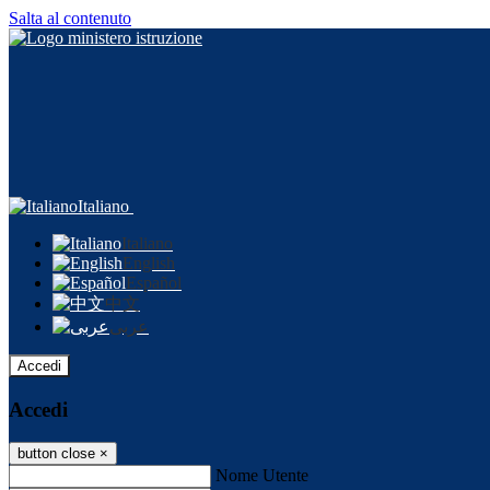
Salta al contenuto
Italiano
Italiano
English
Español
中文
عربى
Accedi
Accedi
button close
×
Nome Utente