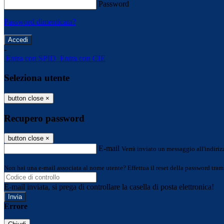
Password
Password dimenticata?
-
Entra con SPID
Entra con CIE
Seleziona utente
button close
×
Recupero password
button close
×
E-mail
Verrà inviato un messaggio all'indirizz
Non hai una e-mail associata al nome utente? Effettua il reset della password tram
E-mail inviata, si prega di controllare la casella di posta elettronica!
Errore