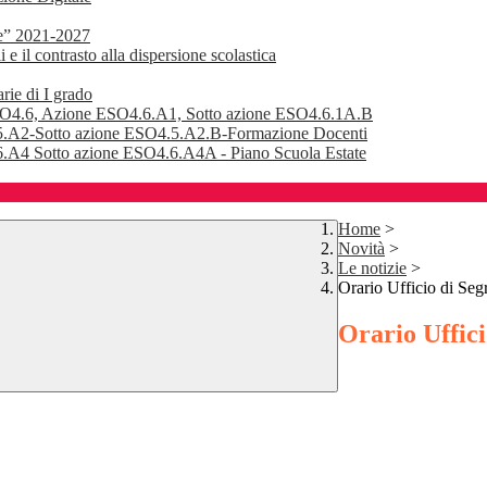
e” 2021-2027
 il contrasto alla dispersione scolastica
rie di I grado
SO4.6, Azione ESO4.6.A1, Sotto azione ESO4.6.1A.B
.A2-Sotto azione ESO4.5.A2.B-Formazione Docenti
A4 Sotto azione ESO4.6.A4A - Piano Scuola Estate
Home
>
Novità
>
Le notizie
>
Orario Ufficio di Seg
Orario Uffici