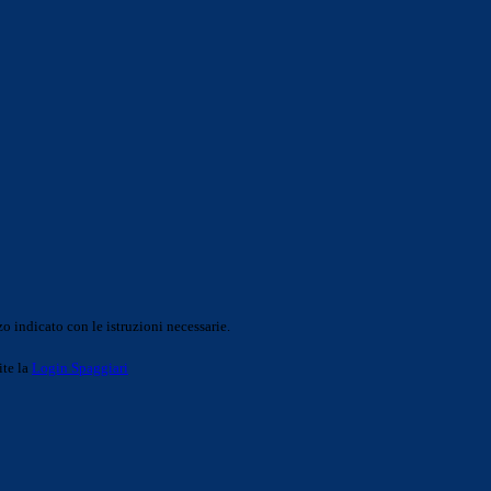
o indicato con le istruzioni necessarie.
ite la
Login Spaggiari