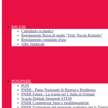
Info Utili
Calendario scolastico
Regolamento Borsa di studio "Dott. Nicola Rolando"
Regolamento comodato d'uso
Albo Sindacale
PON/PNRR
PON
PNRR - Piano Nazionale di Ripresa e Resilienza
PNRR Futura - La scuola per L'Italia di Domani
Scuola Digitale Strumenti STEM
PNRR Competenze Stem e multilinguistiche
PNRR Formazione del personale scolastico per la Transiz