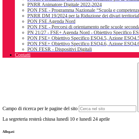
PNRR Animatore Digitale 2022-2024
PON FSE - Programma Nazionale “Scuola e competenz
PNRR DM 19/2024 per la Riduzione dei divari territoriali e
PON FSE Agenda Nord
PON FSE - Percorsi di orientamento nelle scuole seconda
PN 21/27 - FSE+ Agenda Nord - Obiettivo Specifico E
PON FSE+ Obiettivo Specifico ESO4.5, Azione ESO4.5
PON FSE+ Obiettivo Specifico ESO4.6, Azione ESO4.6.
PON FESR - Dispositivi Digitali
Contatti
Campo di ricerca per le pagine del sito
La segreteria resterà chiusa lunedì 10 e lunedì 24 aprile
Allegati