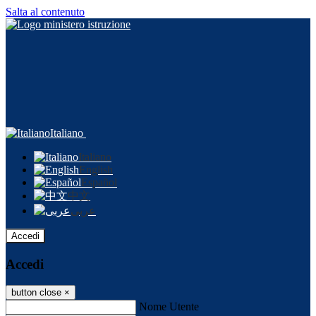
Salta al contenuto
Italiano
Italiano
English
Español
中文
عربى
Accedi
Accedi
button close
×
Nome Utente