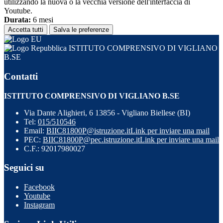
utilizzando la nuova o la vecchia versione dell'interfaccia di
Youtube.
Durata:
6 mesi
Accetta tutti
Salva le preferenze
ISTITUTO COMPRENSIVO DI VIGLIANO
B.SE
Contatti
ISTITUTO COMPRENSIVO DI VIGLIANO B.SE
Via Dante Alighieri, 6 13856 - Vigliano Biellese (BI)
Tel:
015/510546
Email:
BIIC81800P@istruzione.it
Link per inviare una mail
PEC:
BIIC81800P@pec.istruzione.it
Link per inviare una mail
C.F.: 92017980027
Seguici su
Facebook
Youtube
Instagram