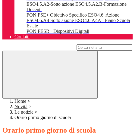
ESO4.5.A2-Sotto azione ESO4.5.A2.B-Formazione
Docenti
PON FSE+ Obiettivo Specifico ESO4.6, Azione
ESO4.6.A4 Sotto azione ESO4.6.A4A - Piano Scuola
Estate
PON FESR - Dispositivi Digitali
Contatti
Campo di ricerca per le pagine del sito
Home
>
Novità
>
Le notizie
>
Orario primo giorno di scuola
Orario primo giorno di scuola