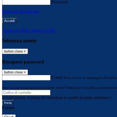
Password
Password dimenticata?
-
Entra con SPID
Entra con CIE
Seleziona utente
button close
×
Recupero password
button close
×
E-mail
Verrà inviato un messaggio all'indirizz
Non hai una e-mail associata al nome utente? Effettua il reset della password tram
E-mail inviata, si prega di controllare la casella di posta elettronica!
Errore