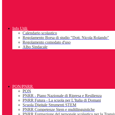
Info Utili
Calendario scolastico
Regolamento Borsa di studio "Dott. Nicola Rolando"
Regolamento comodato d'uso
Albo Sindacale
PON/PNRR
PON
PNRR - Piano Nazionale di Ripresa e Resilienza
PNRR Futura - La scuola per L'Italia di Domani
Scuola Digitale Strumenti STEM
PNRR Competenze Stem e multilinguistiche
PNRR Formazione del personale scolastico per la Transiz