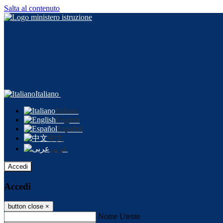
Salta al contenuto
Italiano
Italiano
English
Español
中文
عربى
Accedi
Accedi
button close
×
Nome Utente