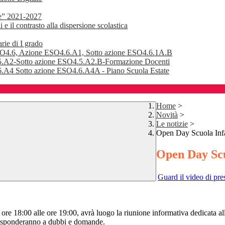
e” 2021-2027
 il contrasto alla dispersione scolastica
rie di I grado
SO4.6, Azione ESO4.6.A1, Sotto azione ESO4.6.1A.B
.A2-Sotto azione ESO4.5.A2.B-Formazione Docenti
A4 Sotto azione ESO4.6.A4A - Piano Scuola Estate
Home
>
Novità
>
Le notizie
>
Open Day Scuola Infa
Open Day Scu
Guard il video di pre
re 18:00 alle ore 19:00, avrà luogo la riunione informativa dedicata alle
 e risponderanno a dubbi e domande.