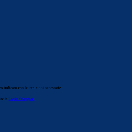
o indicato con le istruzioni necessarie.
ite la
Login Spaggiari