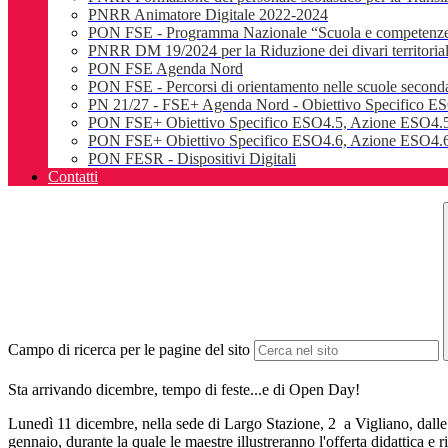
PNRR Animatore Digitale 2022-2024
PON FSE - Programma Nazionale “Scuola e competenz
PNRR DM 19/2024 per la Riduzione dei divari territoriali e
PON FSE Agenda Nord
PON FSE - Percorsi di orientamento nelle scuole seconda
PN 21/27 - FSE+ Agenda Nord - Obiettivo Specifico E
PON FSE+ Obiettivo Specifico ESO4.5, Azione ESO4.5
PON FSE+ Obiettivo Specifico ESO4.6, Azione ESO4.6.
PON FESR - Dispositivi Digitali
Contatti
Campo di ricerca per le pagine del sito
Sta arrivando dicembre, tempo di feste...e di Open Day!
Lunedì 11 dicembre, nella sede di Largo Stazione, 2 a Vigliano, dalle o
gennaio, durante la quale le maestre illustreranno l'offerta didattica