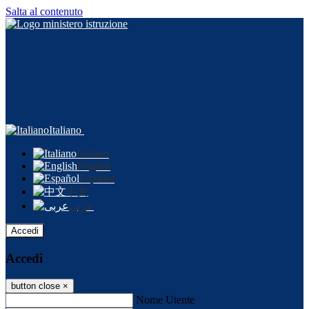
Salta al contenuto
Italiano
Italiano
English
Español
中文
عربى
Accedi
Accedi
button close
×
Nome Utente