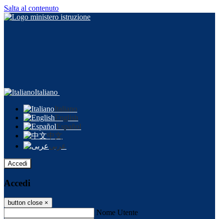
Salta al contenuto
Italiano
Italiano
English
Español
中文
عربى
Accedi
Accedi
button close
×
Nome Utente