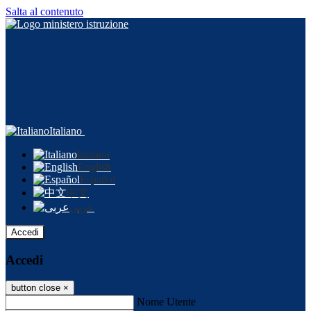
Salta al contenuto
Italiano
Italiano
English
Español
中文
عربى
Accedi
Accedi
button close
×
Nome Utente