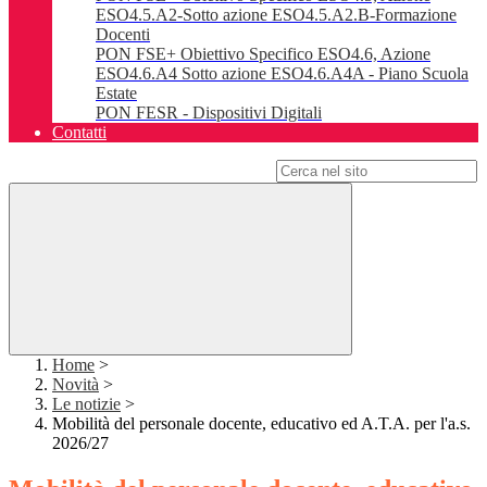
ESO4.5.A2-Sotto azione ESO4.5.A2.B-Formazione
Docenti
PON FSE+ Obiettivo Specifico ESO4.6, Azione
ESO4.6.A4 Sotto azione ESO4.6.A4A - Piano Scuola
Estate
PON FESR - Dispositivi Digitali
Contatti
Campo di ricerca per le pagine del sito
Home
>
Novità
>
Le notizie
>
Mobilità del personale docente, educativo ed A.T.A. per l'a.s.
2026/27