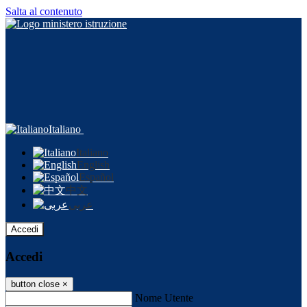
Salta al contenuto
Italiano
Italiano
English
Español
中文
عربى
Accedi
Accedi
button close
×
Nome Utente