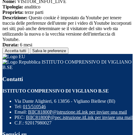
Nome:
VISITOR_INFO1_LIVE
Tipologia:
analitico
Proprieta:
terze parti
Descrizione:
Questo cookie è impostato da Youtube per tenere
traccia delle preferenze dell'utente per i video di Youtube incorporati
nei siti; può anche determinare se il visitatore del sito web sta
utilizzando la nuova o la vecchia versione dell'interfaccia di
Youtube.
Durata:
6 mesi
Accetta tutti
Salva le preferenze
ISTITUTO COMPRENSIVO DI VIGLIANO
B.SE
Contatti
ISTITUTO COMPRENSIVO DI VIGLIANO B.SE
Via Dante Alighieri, 6 13856 - Vigliano Biellese (BI)
Tel:
015/510546
Email:
BIIC81800P@istruzione.it
Link per inviare una mail
PEC:
BIIC81800P@pec.istruzione.it
Link per inviare una mail
C.F.: 92017980027
Seguici su