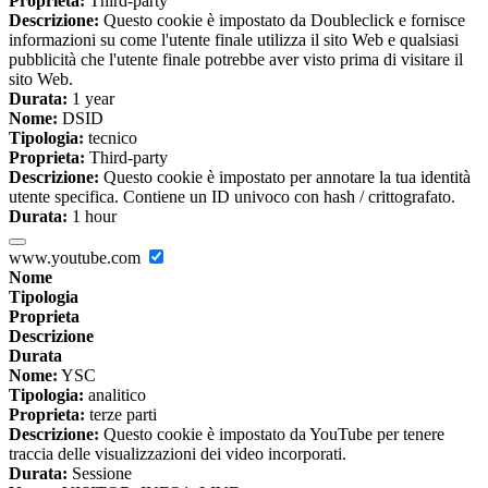
Proprieta:
Third-party
Descrizione:
Questo cookie è impostato da Doubleclick e fornisce
informazioni su come l'utente finale utilizza il sito Web e qualsiasi
pubblicità che l'utente finale potrebbe aver visto prima di visitare il
sito Web.
Durata:
1 year
Nome:
DSID
Tipologia:
tecnico
Proprieta:
Third-party
Descrizione:
Questo cookie è impostato per annotare la tua identità
utente specifica. Contiene un ID univoco con hash / crittografato.
Durata:
1 hour
www.youtube.com
Nome
Tipologia
Proprieta
Descrizione
Durata
Nome:
YSC
Tipologia:
analitico
Proprieta:
terze parti
Descrizione:
Questo cookie è impostato da YouTube per tenere
traccia delle visualizzazioni dei video incorporati.
Durata:
Sessione