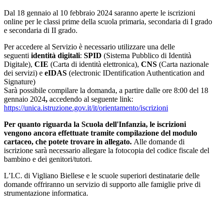
Dal 18 gennaio al 10 febbraio 2024 saranno aperte le iscrizioni
online per le classi prime della scuola primaria, secondaria di I grado
e secondaria di II grado.
Per accedere al Servizio è necessario utilizzare una delle
seguenti
identità digitali
:
SPID
(Sistema Pubblico di Identità
Digitale),
CIE
(Carta di identità elettronica),
CNS
(Carta nazionale
dei servizi) e
eIDAS
(electronic IDentification Authentication and
Signature)
Sarà possibile compilare la domanda, a partire dalle ore 8:00 del 18
gennaio 2024
,
accedendo al seguente link:
https://unica.istruzione.gov.it/it/orientamento/iscrizioni
Per quanto riguarda la Scuola dell'Infanzia, le iscrizioni
vengono ancora effettuate tramite compilazione del modulo
cartaceo, che potete trovare in allegato.
Alle domande di
iscrizione sarà necessario allegare la fotocopia del codice fiscale del
bambino e dei genitori/tutori.
L’I.C. di Vigliano Biellese e le scuole superiori destinatarie delle
domande offriranno un servizio di supporto alle famiglie prive di
strumentazione informatica.