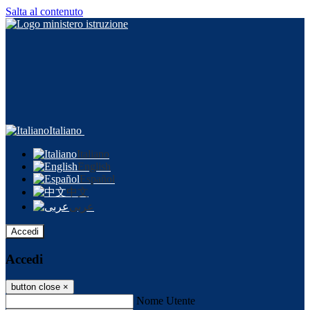
Salta al contenuto
Italiano
Italiano
English
Español
中文
عربى
Accedi
Accedi
button close
×
Nome Utente