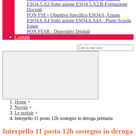
ESO4.5.A2-Sotto azione ESO4.5.A2.B-Formazione
Docenti
PON FSE+ Obiettivo Specifico ESO4.6, Azione
ESO4.6.A4 Sotto azione ESO4.6.A4A - Piano Scuola
Estate
PON FESR - Dispositivi Digitali
Contatti
Campo di ricerca per le pagine del sito
Home
>
Novità
>
Le notizie
>
Interpello 11 posto 12h sostegno in deroga primaria
Interpello 11 posto 12h sostegno in deroga