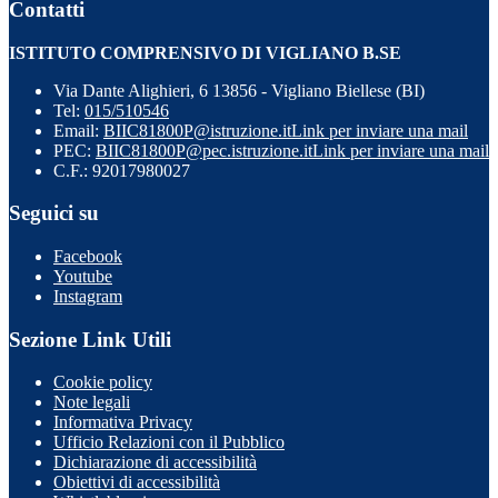
Contatti
ISTITUTO COMPRENSIVO DI VIGLIANO B.SE
Via Dante Alighieri, 6 13856 - Vigliano Biellese (BI)
Tel:
015/510546
Email:
BIIC81800P@istruzione.it
Link per inviare una mail
PEC:
BIIC81800P@pec.istruzione.it
Link per inviare una mail
C.F.: 92017980027
Seguici su
Facebook
Youtube
Instagram
Sezione Link Utili
Cookie policy
Note legali
Informativa Privacy
Ufficio Relazioni con il Pubblico
Dichiarazione di accessibilità
Obiettivi di accessibilità