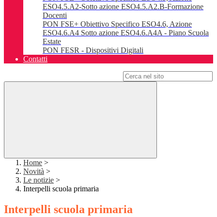
ESO4.5.A2-Sotto azione ESO4.5.A2.B-Formazione
Docenti
PON FSE+ Obiettivo Specifico ESO4.6, Azione
ESO4.6.A4 Sotto azione ESO4.6.A4A - Piano Scuola
Estate
PON FESR - Dispositivi Digitali
Contatti
Campo di ricerca per le pagine del sito
Home
>
Novità
>
Le notizie
>
Interpelli scuola primaria
Interpelli scuola primaria