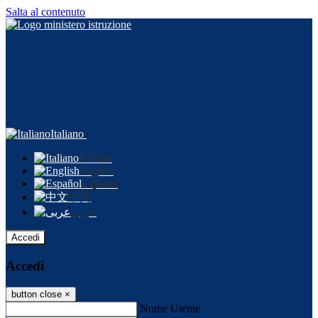
Salta al contenuto
Italiano
Italiano
English
Español
中文
عربى
Accedi
Accedi
button close
×
Nome Utente