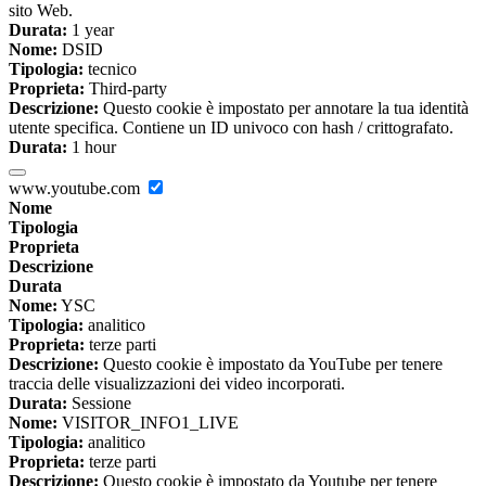
sito Web.
Durata:
1 year
Nome:
DSID
Tipologia:
tecnico
Proprieta:
Third-party
Descrizione:
Questo cookie è impostato per annotare la tua identità
utente specifica. Contiene un ID univoco con hash / crittografato.
Durata:
1 hour
www.youtube.com
Nome
Tipologia
Proprieta
Descrizione
Durata
Nome:
YSC
Tipologia:
analitico
Proprieta:
terze parti
Descrizione:
Questo cookie è impostato da YouTube per tenere
traccia delle visualizzazioni dei video incorporati.
Durata:
Sessione
Nome:
VISITOR_INFO1_LIVE
Tipologia:
analitico
Proprieta:
terze parti
Descrizione:
Questo cookie è impostato da Youtube per tenere