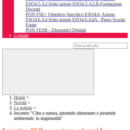
ESO4.5.A2-Sotto azione ESO4.5.A2.B-Formazione
Docenti
PON FSE+ Obiettivo Specifico ESO4.6, Azione
ESO4.6.A4 Sotto azione ESO4.6.A4A - Piano Scuola
Estate
PON FESR - Dispositivi Digitali
Contatti
Campo di ricerca per le pagine del sito
Home
>
Novità
>
Le notizie
>
Incontro "Cibo e natura, piramide alimentare e piramide
ambientale, la stagionalità"