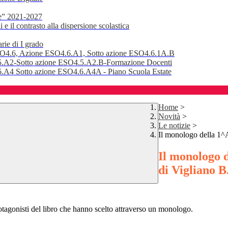
e” 2021-2027
 il contrasto alla dispersione scolastica
rie di I grado
SO4.6, Azione ESO4.6.A1, Sotto azione ESO4.6.1A.B
.A2-Sotto azione ESO4.5.A2.B-Formazione Docenti
A4 Sotto azione ESO4.6.A4A - Piano Scuola Estate
Home
>
Novità
>
Le notizie
>
Il monologo della 1^A
Il monologo d
di Vigliano B
tagonisti del libro che hanno scelto
attraverso un monologo.