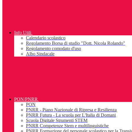
Info Utili
Calendario scolastico
Regolamento Borsa di studio "Dott. Nicola Rolando"
Regolamento comodato d'uso
Albo Sindacale
PON/PNRR
PON
PNRR - Piano Nazionale di Ripresa e Resilienza
PNRR Futura - La scuola per L'Italia di Domani
Scuola Digitale Strumenti STEM
PNRR Competenze Stem e multilinguistiche
PNRR Formazione del personale scolastico per la Transiz