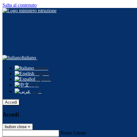
Salta al contenuto
Italiano
Italiano
English
Español
中文
عربى
Accedi
Accedi
button close
×
Nome Utente