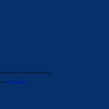
o indicato con le istruzioni necessarie.
ite la
Login Spaggiari