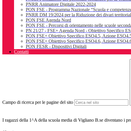
PNRR Animatore Digitale 2022-2024
PON FSE - Programma Nazionale “Scuola e competenz
PNRR DM 19/2024 per la Riduzione dei divari territoriali e
PON FSE Agenda Nord
PON FSE - Percorsi di orientamento nelle scuole seconda
PN 21/27 - FSE+ Agenda Nord - Obiettivo Specifico E
PON FSE+ Obiettivo Specifico ESO4.5, Azione ESO4.5
PON FSE+ Obiettivo Specifico ESO4.6, Azione ESO4.6.
PON FESR - Dispositivi Digitali
Contatti
Campo di ricerca per le pagine del sito
I ragazzi della 1^A della scuola media di Vigliano B.se diventano i pro