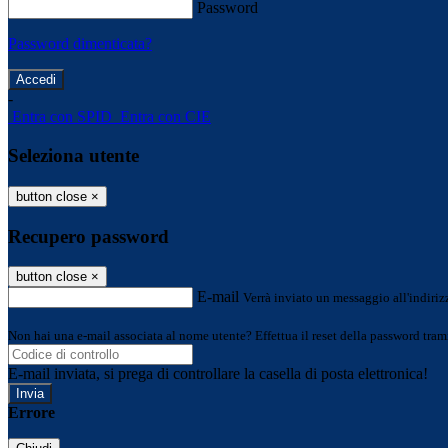
Password
Password dimenticata?
-
Entra con SPID
Entra con CIE
Seleziona utente
button close
×
Recupero password
button close
×
E-mail
Verrà inviato un messaggio all'indirizz
Non hai una e-mail associata al nome utente? Effettua il reset della password tram
E-mail inviata, si prega di controllare la casella di posta elettronica!
Errore