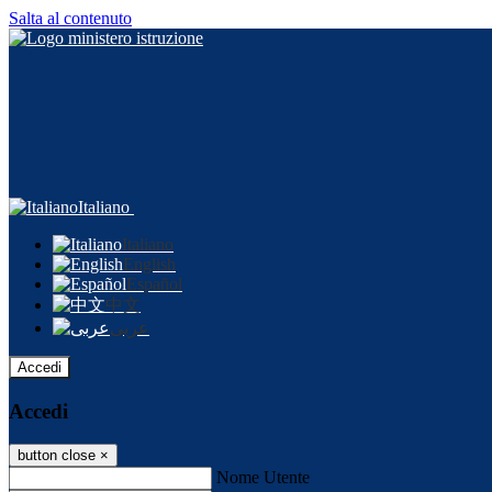
Salta al contenuto
Italiano
Italiano
English
Español
中文
عربى
Accedi
Accedi
button close
×
Nome Utente