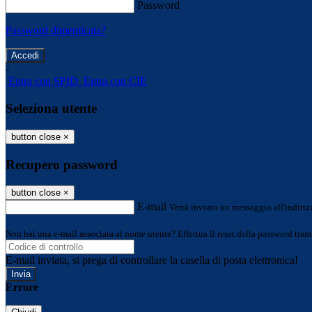
Password
Password dimenticata?
-
Entra con SPID
Entra con CIE
Seleziona utente
button close
×
Recupero password
button close
×
E-mail
Verrà inviato un messaggio all'indirizz
Non hai una e-mail associata al nome utente? Effettua il reset della password tram
E-mail inviata, si prega di controllare la casella di posta elettronica!
Errore