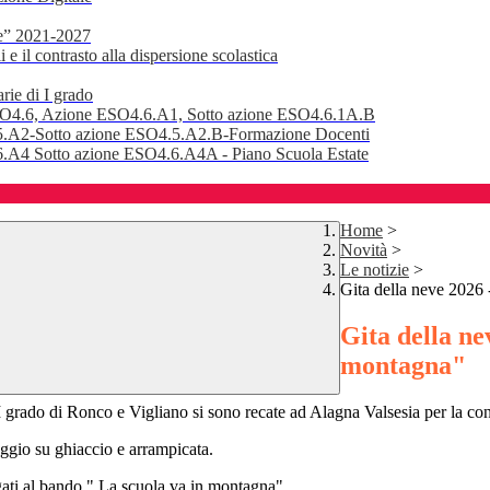
e” 2021-2027
 il contrasto alla dispersione scolastica
rie di I grado
SO4.6, Azione ESO4.6.A1, Sotto azione ESO4.6.1A.B
.A2-Sotto azione ESO4.5.A2.B-Formazione Docenti
A4 Sotto azione ESO4.6.A4A - Piano Scuola Estate
Home
>
Novità
>
Le notizie
>
Gita della neve 2026
Gita della ne
montagna"
i I grado di Ronco e Vigliano si sono recate ad Alagna Valsesia per la co
aggio su ghiaccio e arrampicata.
legati al bando " La scuola va in montagna".