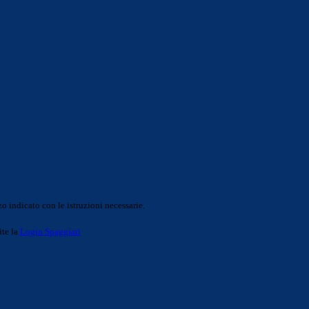
o indicato con le istruzioni necessarie.
ite la
Login Spaggiari