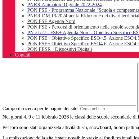
PNRR Animatore Digitale 2022-2024
PON FSE - Programma Nazionale “Scuola e competenz
PNRR DM 19/2024 per la Riduzione dei divari territoriali e
PON FSE Agenda Nord
PON FSE - Percorsi di orientamento nelle scuole seconda
PN 21/27 - FSE+ Agenda Nord - Obiettivo Specifico E
PON FSE+ Obiettivo Specifico ESO4.5, Azione ESO4.5
PON FSE+ Obiettivo Specifico ESO4.6, Azione ESO4.6.
PON FESR - Dispositivi Digitali
Contatti
Campo di ricerca per le pagine del sito
Nei giorni 4, 9 e 11 febbraio 2026 le classi delle scuole secondarie d
Per loro sono stati organizzeta attività di sci, snowboard, bobm pattin
La realizzazione della gita è stata possibile grazie ai fondi regionali 