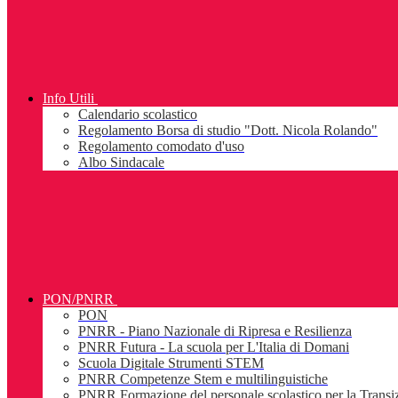
Info Utili
Calendario scolastico
Regolamento Borsa di studio "Dott. Nicola Rolando"
Regolamento comodato d'uso
Albo Sindacale
PON/PNRR
PON
PNRR - Piano Nazionale di Ripresa e Resilienza
PNRR Futura - La scuola per L'Italia di Domani
Scuola Digitale Strumenti STEM
PNRR Competenze Stem e multilinguistiche
PNRR Formazione del personale scolastico per la Transiz