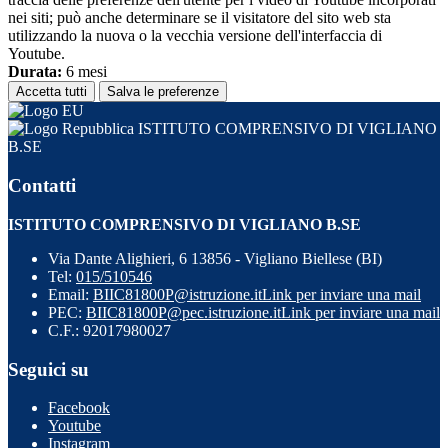
nei siti; può anche determinare se il visitatore del sito web sta
utilizzando la nuova o la vecchia versione dell'interfaccia di
Youtube.
Durata:
6 mesi
Accetta tutti
Salva le preferenze
ISTITUTO COMPRENSIVO DI VIGLIANO
B.SE
Contatti
ISTITUTO COMPRENSIVO DI VIGLIANO B.SE
Via Dante Alighieri, 6 13856 - Vigliano Biellese (BI)
Tel:
015/510546
Email:
BIIC81800P@istruzione.it
Link per inviare una mail
PEC:
BIIC81800P@pec.istruzione.it
Link per inviare una mail
C.F.: 92017980027
Seguici su
Facebook
Youtube
Instagram