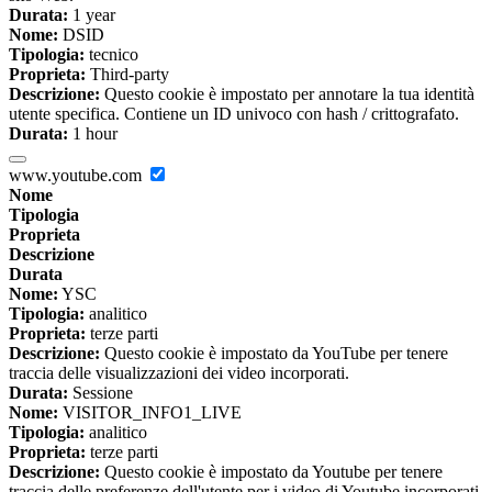
Durata:
1 year
Nome:
DSID
Tipologia:
tecnico
Proprieta:
Third-party
Descrizione:
Questo cookie è impostato per annotare la tua identità
utente specifica. Contiene un ID univoco con hash / crittografato.
Durata:
1 hour
www.youtube.com
Nome
Tipologia
Proprieta
Descrizione
Durata
Nome:
YSC
Tipologia:
analitico
Proprieta:
terze parti
Descrizione:
Questo cookie è impostato da YouTube per tenere
traccia delle visualizzazioni dei video incorporati.
Durata:
Sessione
Nome:
VISITOR_INFO1_LIVE
Tipologia:
analitico
Proprieta:
terze parti
Descrizione:
Questo cookie è impostato da Youtube per tenere
traccia delle preferenze dell'utente per i video di Youtube incorporati