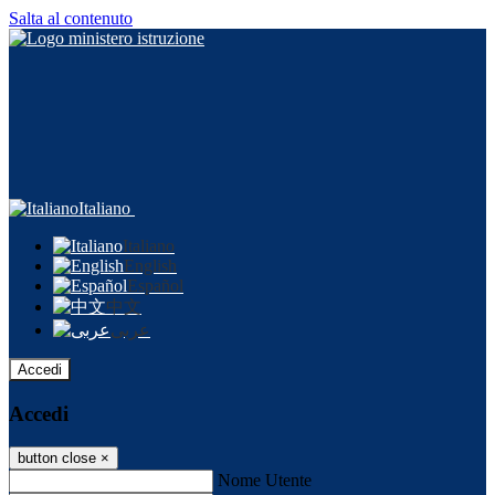
Salta al contenuto
Italiano
Italiano
English
Español
中文
عربى
Accedi
Accedi
button close
×
Nome Utente