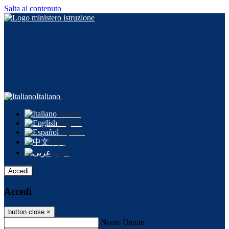
Salta al contenuto
Italiano
Italiano
English
Español
中文
عربى
Accedi
Accedi
button close
×
Nome Utente