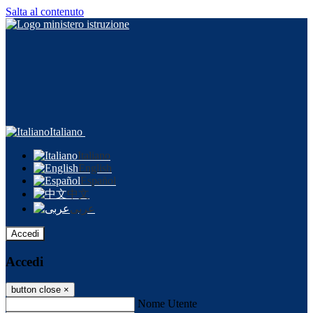
Salta al contenuto
Italiano
Italiano
English
Español
中文
عربى
Accedi
Accedi
button close
×
Nome Utente