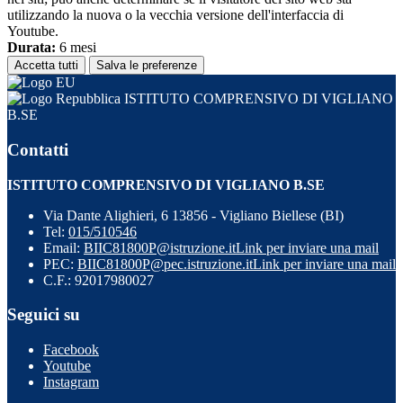
utilizzando la nuova o la vecchia versione dell'interfaccia di
Youtube.
Durata:
6 mesi
Accetta tutti
Salva le preferenze
ISTITUTO COMPRENSIVO DI VIGLIANO
B.SE
Contatti
ISTITUTO COMPRENSIVO DI VIGLIANO B.SE
Via Dante Alighieri, 6 13856 - Vigliano Biellese (BI)
Tel:
015/510546
Email:
BIIC81800P@istruzione.it
Link per inviare una mail
PEC:
BIIC81800P@pec.istruzione.it
Link per inviare una mail
C.F.: 92017980027
Seguici su
Facebook
Youtube
Instagram