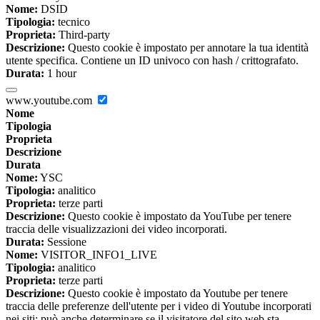
Nome:
DSID
Tipologia:
tecnico
Proprieta:
Third-party
Descrizione:
Questo cookie è impostato per annotare la tua identità
utente specifica. Contiene un ID univoco con hash / crittografato.
Durata:
1 hour
www.youtube.com
Nome
Tipologia
Proprieta
Descrizione
Durata
Nome:
YSC
Tipologia:
analitico
Proprieta:
terze parti
Descrizione:
Questo cookie è impostato da YouTube per tenere
traccia delle visualizzazioni dei video incorporati.
Durata:
Sessione
Nome:
VISITOR_INFO1_LIVE
Tipologia:
analitico
Proprieta:
terze parti
Descrizione:
Questo cookie è impostato da Youtube per tenere
traccia delle preferenze dell'utente per i video di Youtube incorporati
nei siti; può anche determinare se il visitatore del sito web sta