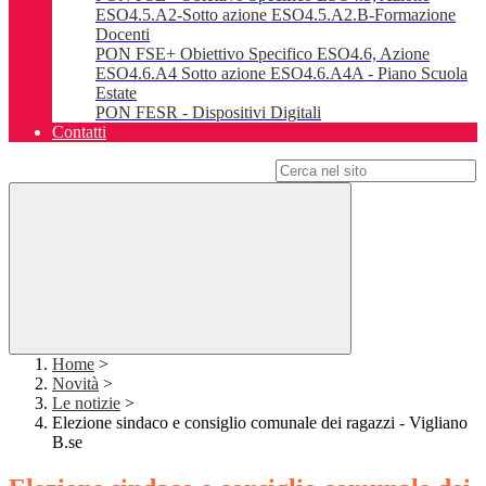
ESO4.5.A2-Sotto azione ESO4.5.A2.B-Formazione
Docenti
PON FSE+ Obiettivo Specifico ESO4.6, Azione
ESO4.6.A4 Sotto azione ESO4.6.A4A - Piano Scuola
Estate
PON FESR - Dispositivi Digitali
Contatti
Campo di ricerca per le pagine del sito
Home
>
Novità
>
Le notizie
>
Elezione sindaco e consiglio comunale dei ragazzi - Vigliano
B.se