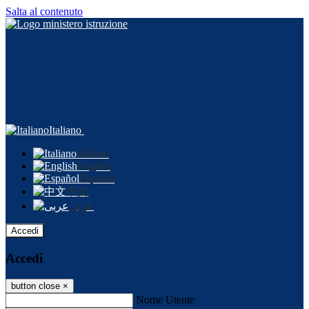
Salta al contenuto
Italiano
Italiano
English
Español
中文
عربى
Accedi
Accedi
button close
×
Nome Utente