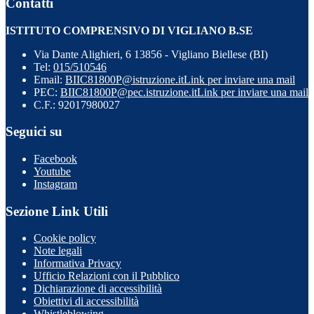
Contatti
ISTITUTO COMPRENSIVO DI VIGLIANO B.SE
Via Dante Alighieri, 6 13856 - Vigliano Biellese (BI)
Tel:
015/510546
Email:
BIIC81800P@istruzione.it
Link per inviare una mail
PEC:
BIIC81800P@pec.istruzione.it
Link per inviare una mail
C.F.: 92017980027
Seguici su
Facebook
Youtube
Instagram
Sezione Link Utili
Cookie policy
Note legali
Informativa Privacy
Ufficio Relazioni con il Pubblico
Dichiarazione di accessibilità
Obiettivi di accessibilità
Whistleblowing