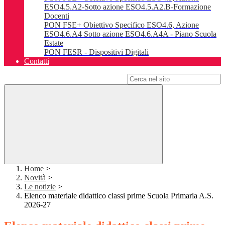
ESO4.5.A2-Sotto azione ESO4.5.A2.B-Formazione
Docenti
PON FSE+ Obiettivo Specifico ESO4.6, Azione
ESO4.6.A4 Sotto azione ESO4.6.A4A - Piano Scuola
Estate
PON FESR - Dispositivi Digitali
Contatti
Campo di ricerca per le pagine del sito
Home
>
Novità
>
Le notizie
>
Elenco materiale didattico classi prime Scuola Primaria A.S.
2026-27