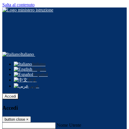
Salta al contenuto
Italiano
Italiano
English
Español
中文
عربى
Accedi
Accedi
button close
×
Nome Utente